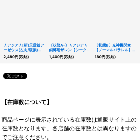
☆アジア☆[新]天霆號ア
〔状態A-〕☆アジア☆
〔状態B〕光神機閃空
ーゼウス(左向/破損)
鎖縛竜ザレン【シークレ
【ノーマルパラレル】
【クォーターセンチュリ
ット】{アジアBPRO-
{EOJ-JP014}《モンス
2,480
円
(税込)
1,400
円
(税込)
180
円
(税込)
ーシークレット】{アジ
JP042}《シンクロ》
ター》
アQCAC-JP014}《エク
シーズ》
【在庫数について】
商品ページに表示されている在庫数は通販サイト上の
在庫数となります。各店舗の在庫数とは異なりますの
でご注意ください。