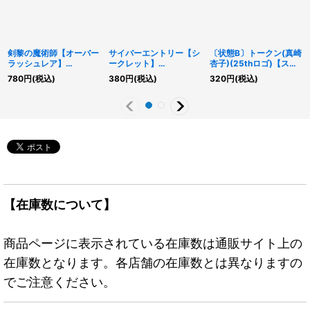
剣黎の魔術師【オーバー
サイバーエントリー【シ
〔状態B〕トークン(真崎
ラッシュレア】
ークレット】
杏子)(25thロゴ)【スー
{RD/MRP2-JP080}
{RD/ORP1-JP029}
パー】{QCDB-JPT07}
780
円
(税込)
380
円
(税込)
320
円
(税込)
《RDモンスター》
《RD魔法》
《トークン》
【在庫数について】
商品ページに表示されている在庫数は通販サイト上の
在庫数となります。各店舗の在庫数とは異なりますの
でご注意ください。