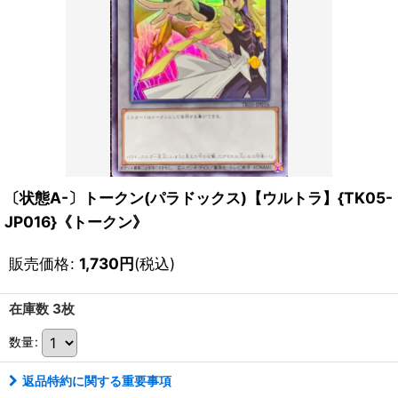
〔状態A-〕トークン(パラドックス)【ウルトラ】{TK05-
JP016}《トークン》
販売価格
:
1,730
円
(税込)
在庫数 3枚
数量
:
返品特約に関する重要事項