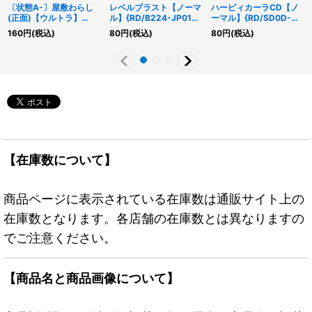
〔状態A-〕屋敷わらし
レベルブラスト【ノーマ
ハーピィカーラCD【ノ
(正面)【ウルトラ】
ル】{RD/B224-JP010}
ーマル】{RD/SD0D-
{RC03-JP012}《モンス
《RD魔法》
JP005}《RDフュージョ
160
円
(税込)
80
円
(税込)
80
円
(税込)
ター》
ン》
【在庫数について】
商品ページに表示されている在庫数は通販サイト上の
在庫数となります。各店舗の在庫数とは異なりますの
でご注意ください。
【商品名と商品画像について】