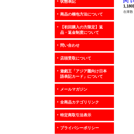
[R]
状態表記
ュレア】
1,18
P02
在庫数 
商品の梱包方法について
ー》
【初回購入の方限定】返
品・返金制度について
問い合わせ
店頭受取について
遊戯王「アジア圏向け日本
語表記カード」について
メールマガジン
全商品カテゴリリンク
特定商取引法表示
プライバシーポリシー