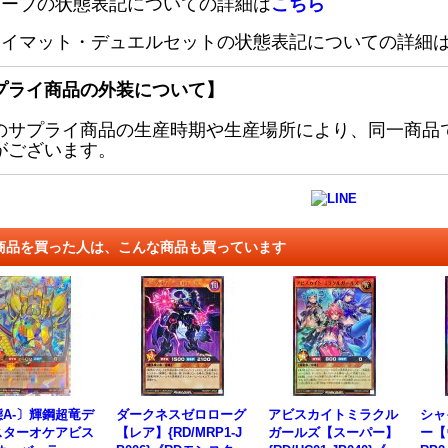
リーブの状態表記についての詳細は
こちら
レイマット・デュエルセットの状態表記についての詳細
プライ商品の外装について】
のサプライ商品の生産時期や生産場所により、同一商品
がございます。
商品を買った人は、こんな商品も買っています
A-〕輝鋼超竜デ
ダークネスゼロローグ
アビスカイトミラクル
シャ
スターオケアビス
【レア】{RD/MRP1-J
ガールズ【スーパー】
ー【