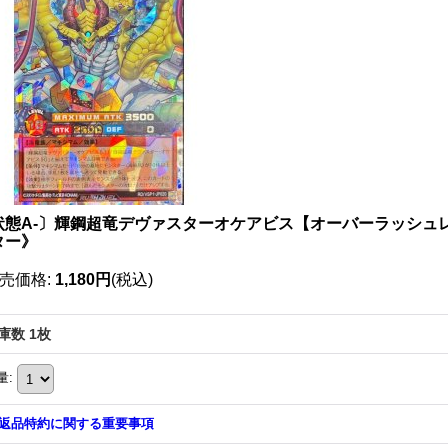
状態A-〕輝鋼超竜デヴァスターオケアビス【オーバーラッシュレア】{R
ター》
売価格
:
1,180円
(税込)
庫数 1枚
量
:
返品特約に関する重要事項