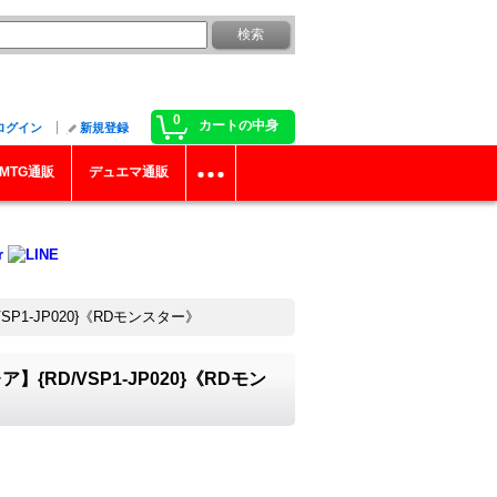
0
カートの中身
ログイン
新規登録
MTG通販
デュエマ通販
1-JP020}《RDモンスター》
D/VSP1-JP020}《RDモン