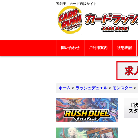
遊戯王 カード通販サイト
問い合わせ
ご利用案内
状態表記
ホーム
>
ラッシュデュエル
>
モンスター
>
〔状
ス