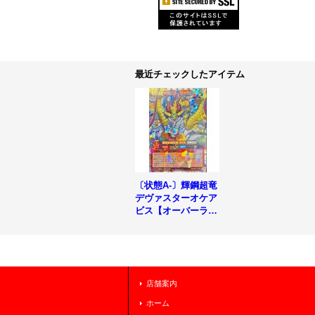
最近チェックしたアイテム
〔状態A-〕輝鋼超竜
デヴァスターオケア
ビス【オーバーラッ
シュレア】{RD/VSP
1-JP020}《RDモン
スター》
店舗案内
ホーム