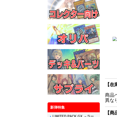
【在
商品
異な
新弾特集
【商
LIMITED PACK GX －ラー