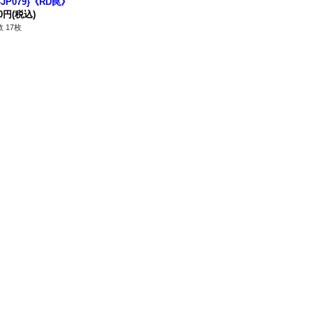
-JP079}《RD罠》
80円
(税込)
 17枚