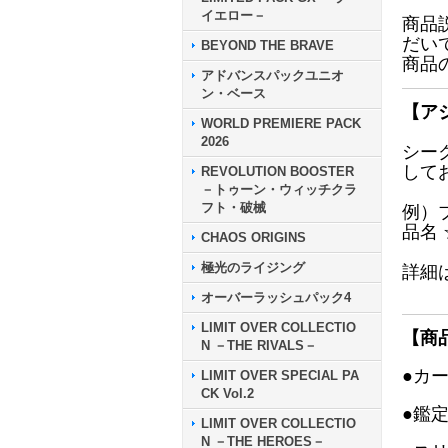
イエロー－
商品
だい
BEYOND THE BRAVE
商品
アドバンスパックユニオ
ン・ベース
【ア
WORLD PREMIERE PACK
2026
シー
して
REVOLUTION BOOSTER
－トゥーン・ウィッチクラ
フト・破械
例）
品名
CHAOS ORIGINS
極光のライジング
詳細
オーバーラッシュパック4
LIMIT OVER COLLECTIO
【商
N －THE RIVALS－
●カ
LIMIT OVER SPECIAL PA
CK Vol.2
●鑑
LIMIT OVER COLLECTIO
N －THE HEROES－