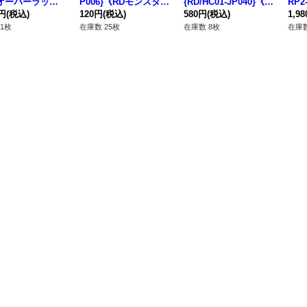
【オーバーラッシ
P006}《RDモンスタ
{RD/HC01-JP040}《R
RP2
{RD/VSP1-J
0円
(税込)
ー》
120円
(税込)
Dモンスター》
580円
(税込)
1,9
1}《RDモンスタ
1枚
在庫数 25枚
在庫数 8枚
在庫数