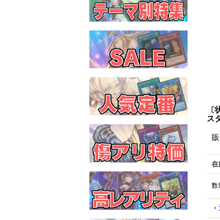
〔
ス
販
在
数