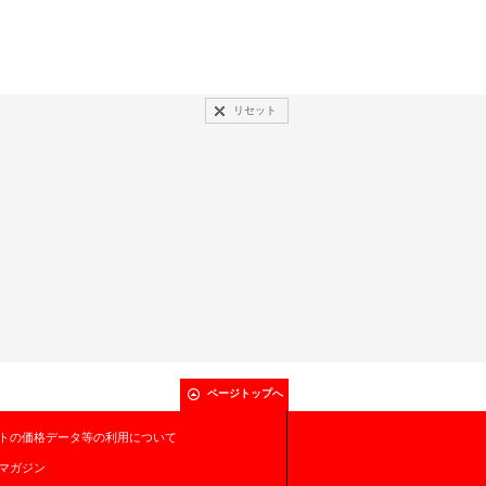
リセット
ページトップへ
トの価格データ等の利用について
マガジン