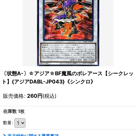
〔状態A-〕☆アジア☆BF魔風のボレアース【シークレッ
ト】{アジアDABL-JP043}《シンクロ》
販売価格
:
260
円
(税込)
在庫数 1枚
数量
:
返品特約に関する重要事項