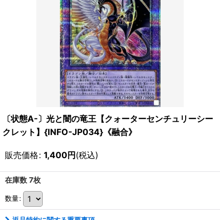
〔状態A-〕光と闇の竜王【クォーターセンチュリーシー
クレット】{INFO-JP034}《融合》
販売価格
:
1,400
円
(税込)
在庫数 7枚
数量
:
返品特約に関する重要事項