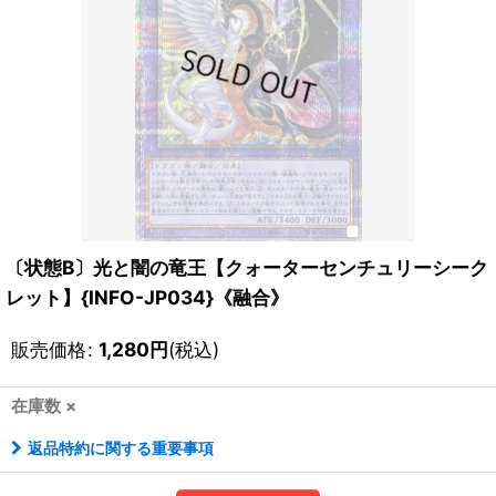
〔状態B〕光と闇の竜王【クォーターセンチュリーシーク
レット】{INFO-JP034}《融合》
販売価格
:
1,280
円
(税込)
在庫数 ×
返品特約に関する重要事項