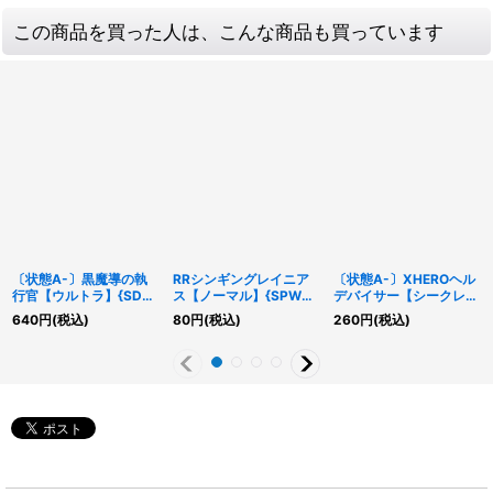
この商品を買った人は、こんな商品も買っています
〔状態A-〕黒魔導の執
RRシンギングレイニア
〔状態A-〕XHEROヘル
行官【ウルトラ】{SD6-
ス【ノーマル】{SPWR-
デバイサー【シークレッ
JP001}《モンスター》
JP018}《モンスター》
ト】{QCCU-JP186}
640
円
(税込)
80
円
(税込)
260
円
(税込)
《リンク》