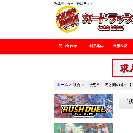
遊戯王 カード通販サイト
問い合わせ
ご利用案内
状態表記
ホーム
>
融合
>
〔状態A-〕光と闇の竜王【レリ
〔状