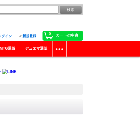
0
カートの中身
ログイン
新規登録
MTG通販
デュエマ通販