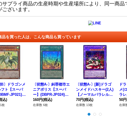
のサプライ商品の生産時期や生産場所により、同一商品
がございます。
商品を買った人は、こんな商品も買っています
態B〕ドラゴンメ
〔状態A-〕糾罪都市エ
〔状態A-〕[新]ドラゴ
ドラ
ルフト【スーパ
ニアポリス【スーパ
ンメイドハスキー(2人)
メ(
BMF-JP021}
ー】{DBPR-JP024}
【ノーマルパラレル】
ラレル
ンスター》
税込)
《魔法》
160円
(税込)
{SLF1-JP065}《融
70円
(税込)
8}
50円
合》
1枚
在庫数 6枚
在庫数 13枚
在庫数