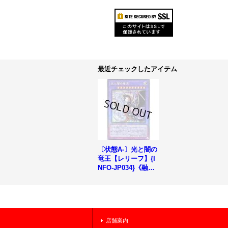
最近チェックしたアイテム
〔状態A-〕光と闇の
竜王【レリーフ】{I
NFO-JP034}《融
合》
店舗案内