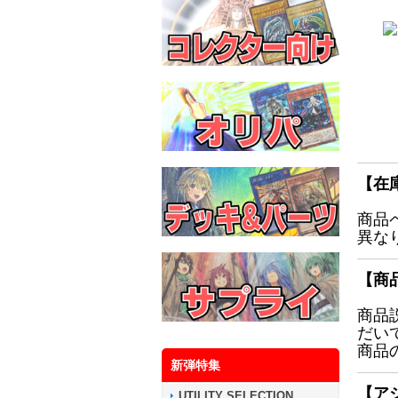
【在
商品
異な
【商
商品
だい
商品
新弾特集
【ア
UTILITY SELECTION