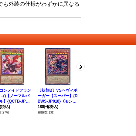
でも外装の仕様がわずかに異なる
ゴンメイドフラン
〔状態B〕VSヘヴィボ
ドラゴンメイドパルラ
ド
ロゴ)【ノーマルパ
ーガー【スーパー】{D
【ノーマル】{DBMF-J
ム
】{QCTB-JP00
BWS-JP018}《モンス
P020}《モンスター》
JP
《モンスター》
(税込)
ター》
180円
(税込)
80円
(税込)
ー
80
 27枚
在庫数 1枚
在庫数 70枚
在庫