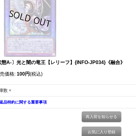
態A-〕光と闇の竜王【レリーフ】{INFO-JP034}《融合》
売価格
:
100円
(税込)
庫数 ×
返品特約に関する重要事項
再入荷を知らせる
お気に入り登録