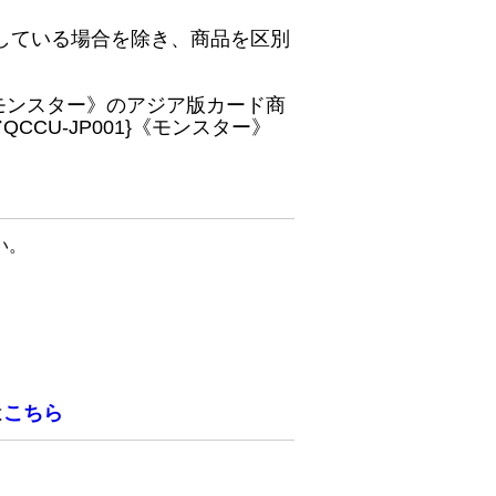
している場合を除き、商品を区別
}《モンスター》のアジア版カード商
CU-JP001}《モンスター》
い。
は
こちら