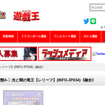
更新情報
ドラゴンボール通販
ワンピカード通販
ポケカ通販
ーフ】{INFO-JP034}《融合》
態A-〕光と闇の竜王【レリーフ】{INFO-JP034}《融合》