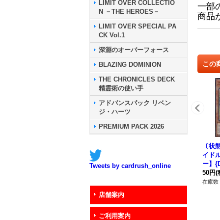
LIMIT OVER COLLECTIO
一部
N －THE HEROES－
商品
LIMIT OVER SPECIAL PA
CK Vol.1
深淵のオーバーフォース
この
BLAZING DOMINION
THE CHRONICLES DECK
精霊術の使い手
アドバンスパック リベン
ジ・ハーツ
PREMIUM PACK 2026
〔状
イド
ー】{D
Tweets by cardrush_online
《モ
50円
(
在庫数 
店舗案内
ご利用案内