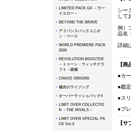
LIMITED PACK GX －ラー
シー
イエロー－
して
BEYOND THE BRAVE
例）
アドバンスパックユニオ
品名
ン・ベース
詳細
WORLD PREMIERE PACK
2026
REVOLUTION BOOSTER
【商
－トゥーン・ウィッチクラ
フト・破械
●カ
CHAOS ORIGINS
●鑑
極光のライジング
オーバーラッシュパック4
●ス
LIMIT OVER COLLECTIO
●プ
N －THE RIVALS－
LIMIT OVER SPECIAL PA
【サ
CK Vol.2