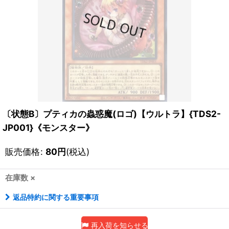
〔状態B〕プティカの蟲惑魔(ロゴ)【ウルトラ】{TDS2-
JP001}《モンスター》
販売価格
:
80
円
(税込)
在庫数 ×
返品特約に関する重要事項
再入荷を知らせる