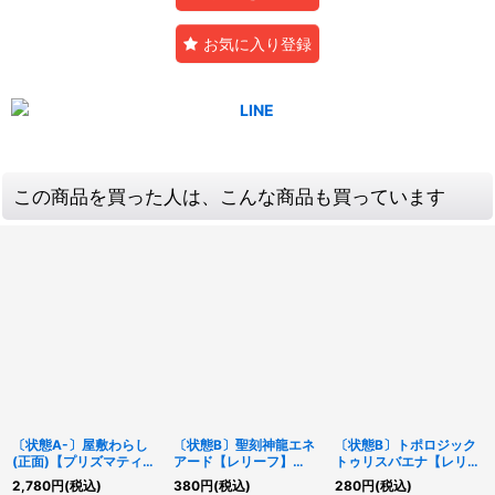
お気に入り登録
この商品を買った人は、こんな商品も買っています
〔状態A-〕屋敷わらし
〔状態B〕聖刻神龍エネ
〔状態B〕トポロジック
(正面)【プリズマティッ
アード【レリーフ】
トゥリスバエナ【レリー
クシークレット】
{GAOV-JP048}《エク
フ】{FLOD-JP036}
2,780
円
(税込)
380
円
(税込)
280
円
(税込)
{PAC1-JP017}《モンス
シーズ》
《リンク》