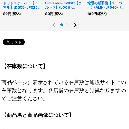
ドットスケーパー【ノー
SinParadigmShift【ウ
蛇眼の断罪龍【スーパ
マル】{DBCB-JP025}
ルトラ】{LOCH-
ー】{ALIN-JP040}《シ
《モンスター》
JP023}《罠》
ンクロ》
80
円
(税込)
80
円
(税込)
180
円
(税込)
【在庫数について】
商品ページに表示されている在庫数は通販サイト上の
在庫数となります。各店舗の在庫数とは異なりますの
でご注意ください。
【商品名と商品画像について】