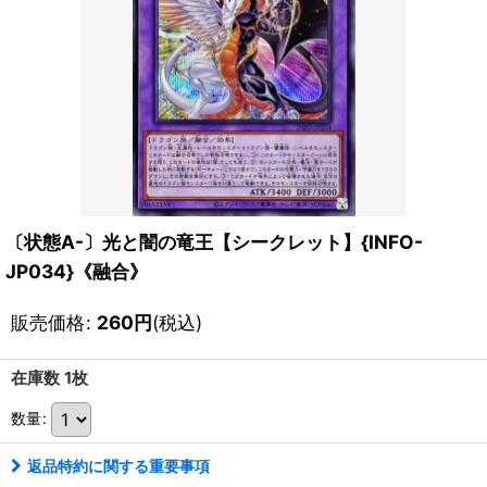
〔状態A-〕光と闇の竜王【シークレット】{INFO-
JP034}《融合》
販売価格
:
260
円
(税込)
在庫数 1枚
数量
:
返品特約に関する重要事項