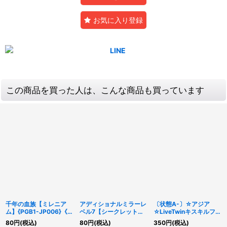
お気に入り登録
この商品を買った人は、こんな商品も買っています
千年の血族【ミレニア
アディショナルミラーレ
〔状態A-〕☆アジア
ム】{PGB1-JP006}《モ
ベル7【シークレット】
☆LiveTwinキスキルフロ
ンスター》
{23PP-JP016}《魔法》
スト【シークレット】
80
円
(税込)
80
円
(税込)
350
円
(税込)
{アジアLIOV-JP017}