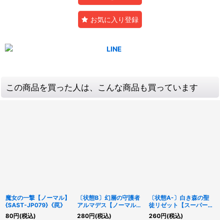
お気に入り登録
この商品を買った人は、こんな商品も買っています
魔女の一撃【ノーマル】
〔状態B〕幻層の守護者
〔状態A-〕白き森の聖
{SAST-JP079}《罠》
アルマデス【ノーマルパ
徒リゼット【スーパー】
ラレル】{26TP-JP107}
{SUDA-JP008}《モン
80
円
(税込)
280
円
(税込)
260
円
(税込)
《シンクロ》
スター》