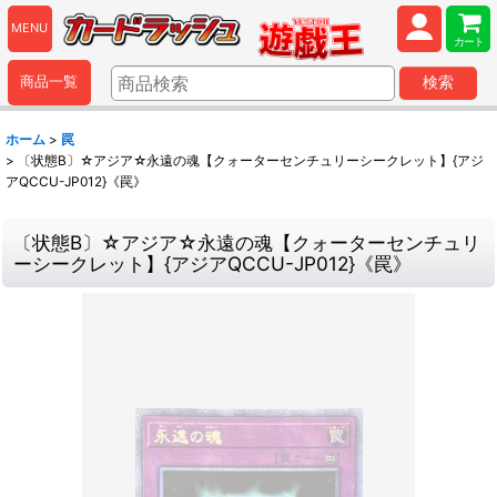
MENU
カート
商品一覧
検索
ホーム
>
罠
>
〔状態B〕☆アジア☆永遠の魂【クォーターセンチュリーシークレット】{アジ
アQCCU-JP012}《罠》
〔状態B〕☆アジア☆永遠の魂【クォーターセンチュリ
ーシークレット】{アジアQCCU-JP012}《罠》