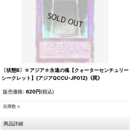
〔状態B〕☆アジア☆永遠の魂【クォーターセンチュリー
シークレット】{アジアQCCU-JP012}《罠》
販売価格
:
620
円
(税込)
在庫数 ×
商品詳細