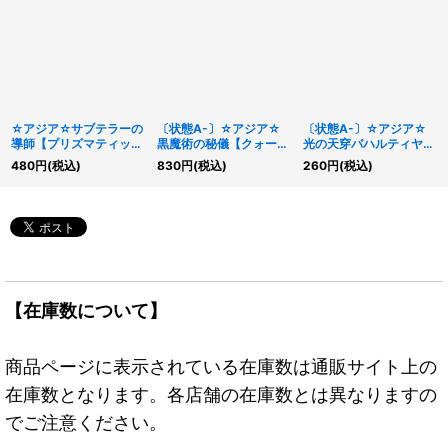
☆アジア☆サブテラーの
〔状態A-〕☆アジア☆
〔状態A-〕☆アジア☆
導師【プリズマティック
黒魔術の秘儀【クォータ
光の天穿バハルティヤ
シークレット】{アジア
ーセンチュリーシークレ
【プリズマティックシー
480
円
(税込)
830
円
(税込)
260
円
(税込)
LOCH-JP044}《モンス
ット】{アジアQCCU-
クレット】{アジア
ター》
JP011}《魔法》
LIOV-JP023}《モンス
ター》
【在庫数について】
商品ページに表示されている在庫数は通販サイト上の
在庫数となります。各店舗の在庫数とは異なりますの
でご注意ください。