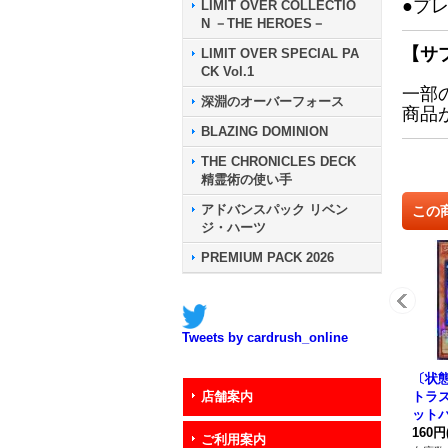
●プ
LIMIT OVER COLLECTIO
N －THE HEROES－
【サ
LIMIT OVER SPECIAL PA
CK Vol.1
一部
深淵のオーバーフォース
商品
BLAZING DOMINION
THE CHRONICLES DECK
精霊術の使い手
アドバンスパック リベン
この
ジ・ハーツ
PREMIUM PACK 2026
Tweets by cardrush_online
〔状態
トラ
店舗案内
ットパ
-JP
160円
ご利用案内