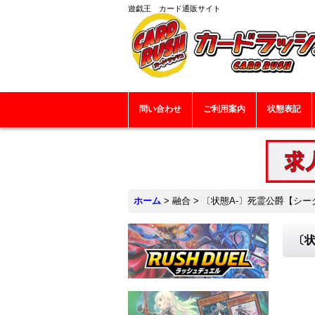
遊戯王 カード通販サイト
問い合わせ
ご利用案内
状態表記
ホーム
>
融合
>
〔状態A-〕死霊公爵【シークレ
〔状