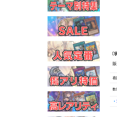
〔状
販
在
数