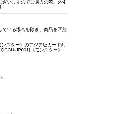
ございますのでご購入の際、必ず
す。
している場合を除き、商品を区別
}《モンスター》のアジア版カード商
CU-JP001}《モンスター》
い。