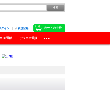
0
カートの中身
ログイン
新規登録
MTG通販
デュエマ通販