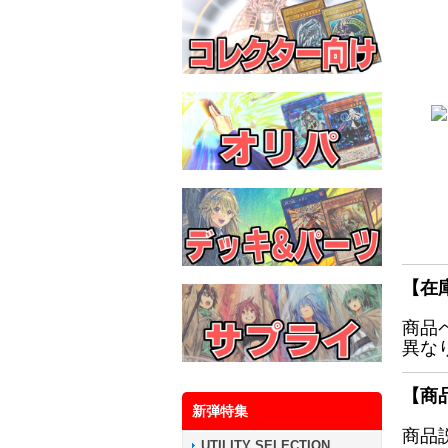
【在
商品
異な
【商
新弾特集
商品
UTILITY SELECTION