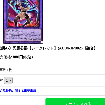
態A-〕死霊公爵【シークレット】{AC04-JP002}《融合》
売価格
:
880円
(税込)
庫数 1枚
量
:
返品特約に関する重要事項