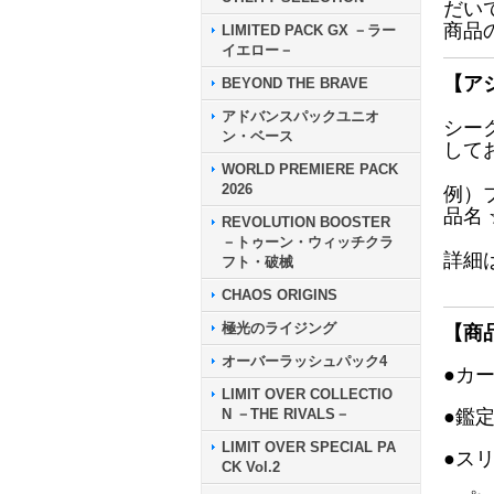
だい
商品
LIMITED PACK GX －ラー
イエロー－
【ア
BEYOND THE BRAVE
アドバンスパックユニオ
シー
ン・ベース
して
WORLD PREMIERE PACK
2026
例）
品名
REVOLUTION BOOSTER
－トゥーン・ウィッチクラ
詳細
フト・破械
CHAOS ORIGINS
極光のライジング
【商
オーバーラッシュパック4
●カ
LIMIT OVER COLLECTIO
N －THE RIVALS－
●鑑
LIMIT OVER SPECIAL PA
●ス
CK Vol.2