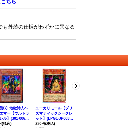
は
こちら
でも外装の仕様がわずかに異なる
態B〕地獄詩人ヘ
ユーカリモール【プリ
〔状態A-〕ミラーバリ
〔
エマー【ウルトラ
ズマティックシークレ
ア【シークレット】{2
ーフ
ル】{301-006}
ット】{LPG1-JP003}
6PP-JP003}《罠》
《
ンスター》
円
(税込)
《モンスター》
280円
(税込)
160円
(税込)
78