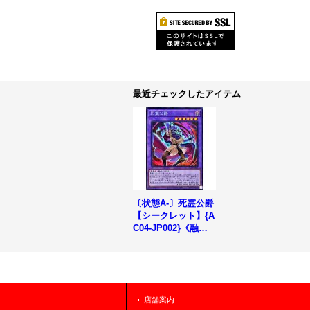
最近チェックしたアイテム
〔状態A-〕死霊公爵
【シークレット】{A
C04-JP002}《融
合》
店舗案内