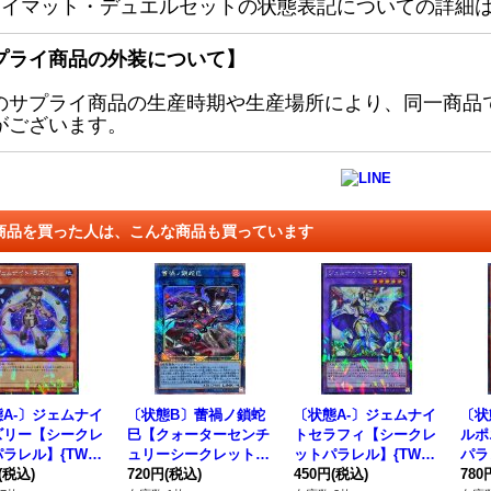
レイマット・デュエルセットの状態表記についての詳細
プライ商品の外装について】
のサプライ商品の生産時期や生産場所により、同一商品
がございます。
商品を買った人は、こんな商品も買っています
A-〕ジェムナイ
〔状態B〕蕾禍ノ鎖蛇
〔状態A-〕ジェムナイ
〔状
ズリー【シークレ
巳【クォーターセンチ
トセラフィ【シークレ
ルポ
ラレル】{TW02
ュリーシークレット】
ットパラレル】{TW02
パラレ
051}《モンスタ
(税込)
{LEDE-JP049}《リン
720円
(税込)
-JP062}《融合》
450円
(税込)
《モ
780