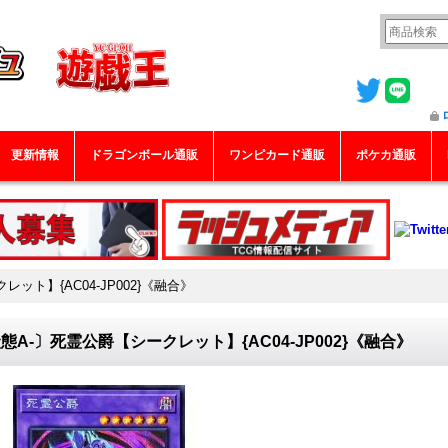
更新情報
ドラゴンボール通販
ワンピカード通販
ポケカ通販
ット】{AC04-JP002}《融合》
態A-〕死霊公爵【シークレット】{AC04-JP002}《融合》