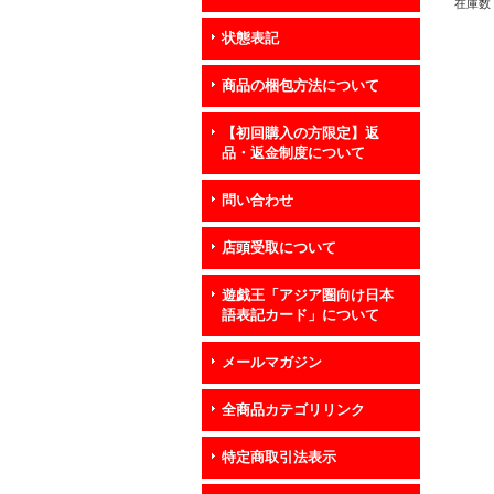
ー》
在庫数 
状態表記
商品の梱包方法について
【初回購入の方限定】返
品・返金制度について
問い合わせ
店頭受取について
遊戯王「アジア圏向け日本
語表記カード」について
メールマガジン
全商品カテゴリリンク
特定商取引法表示