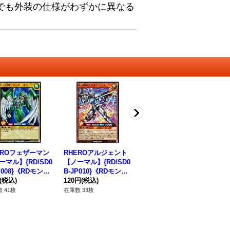
でも外装の仕様がわずかに異なる
EROフェザーマン
RHEROアルジェント
EHEROバブルマン
E
ーマル】{RD/SD0
【ノーマル】{RD/SD0
【スーパー】{RD/SD0
マル
P008}《RDモンス
B-JP010}《RDモンス
B-JPS10}《RDモンス
0
》
(税込)
ター》
120円
(税込)
ター》
180円
(税込)
80
 41枚
在庫数 33枚
在庫数 31枚
在庫