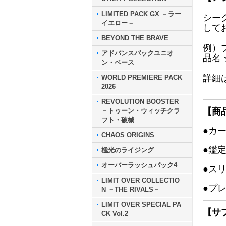
LIMITED PACK GX －ラー
シー
イエロー－
して
BEYOND THE BRAVE
例）
アドバンスパックユニオ
品名
ン・ベース
詳細
WORLD PREMIERE PACK
2026
REVOLUTION BOOSTER
【商
－トゥーン・ウィッチクラ
フト・破械
●カ
CHAOS ORIGINS
●鑑
極光のライジング
オーバーラッシュパック4
●ス
LIMIT OVER COLLECTIO
●プ
N －THE RIVALS－
LIMIT OVER SPECIAL PA
【サ
CK Vol.2