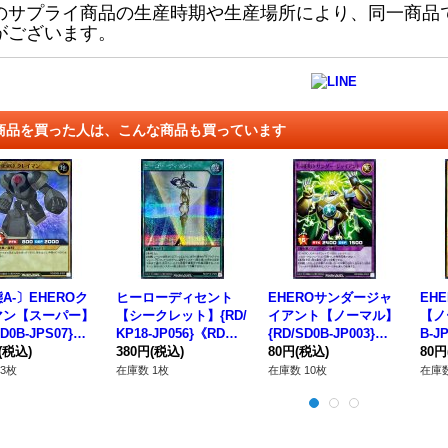
のサプライ商品の生産時期や生産場所により、同一商品
がございます。
商品を買った人は、こんな商品も買っています
A-〕EHEROク
ヒーローディセント
EHEROサンダージャ
EH
マン【スーパー】
【シークレット】{RD/
イアント【ノーマル】
【ノ
SD0B-JPS07}《R
KP18-JP056}《RD魔
{RD/SD0B-JP003}《R
B-J
ンスター》
(税込)
法》
380円
(税込)
Dフュージョン》
80円
(税込)
ター
80円
3枚
在庫数 1枚
在庫数 10枚
在庫数