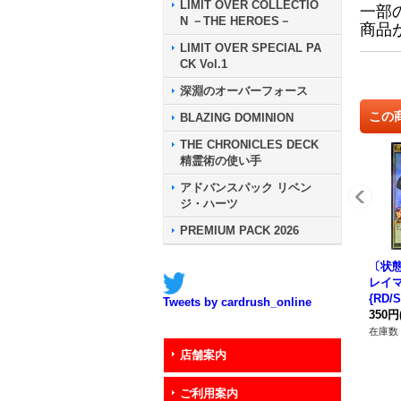
LIMIT OVER COLLECTIO
一部
N －THE HEROES－
商品
LIMIT OVER SPECIAL PA
CK Vol.1
深淵のオーバーフォース
この
BLAZING DOMINION
THE CHRONICLES DECK
精霊術の使い手
アドバンスパック リベン
ジ・ハーツ
PREMIUM PACK 2026
〔状態
レイ
{RD/
Tweets by cardrush_online
Dモ
350円
在庫数 
店舗案内
ご利用案内