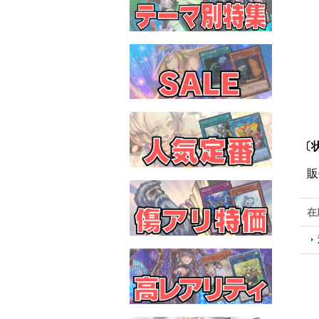
〔状
販
在