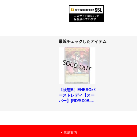
最近チェックしたアイテム
〔状態B〕EHEROバ
ーストレディ【スー
パー】{RD/SD0B-JP
S08}《RDモンスタ
ー》
店舗案内