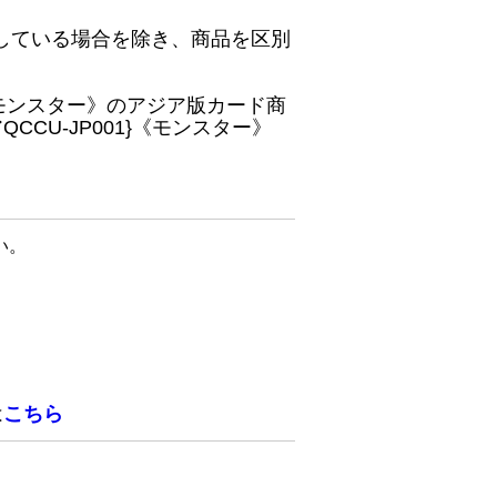
している場合を除き、商品を区別
}《モンスター》のアジア版カード商
CU-JP001}《モンスター》
い。
は
こちら