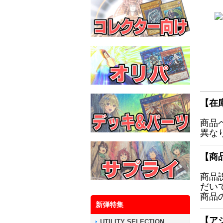
【在
商品
異な
【商
商品
だい
商品
新弾特集
【ア
UTILITY SELECTION