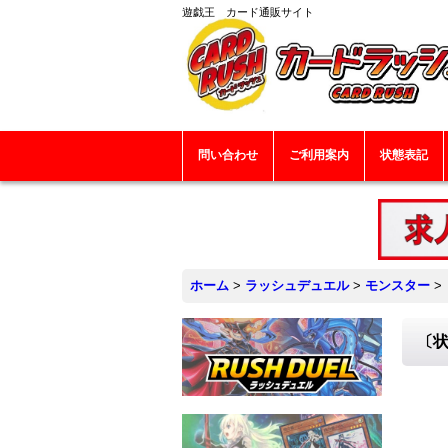
遊戯王 カード通販サイト
問い合わせ
ご利用案内
状態表記
ホーム
>
ラッシュデュエル
>
モンスター
>
〔状