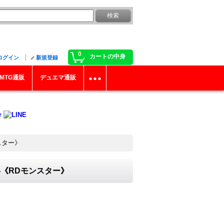
0
カートの中身
ログイン
新規登録
MTG通販
デュエマ通販
ンスター》
8}《RDモンスター》