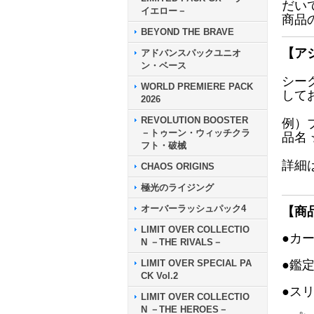
だい
イエロー－
商品
BEYOND THE BRAVE
【ア
アドバンスパックユニオ
ン・ベース
シー
WORLD PREMIERE PACK
して
2026
REVOLUTION BOOSTER
例）
－トゥーン・ウィッチクラ
品名
フト・破械
詳細
CHAOS ORIGINS
極光のライジング
オーバーラッシュパック4
【商
LIMIT OVER COLLECTIO
●カ
N －THE RIVALS－
LIMIT OVER SPECIAL PA
●鑑
CK Vol.2
●ス
LIMIT OVER COLLECTIO
N －THE HEROES－