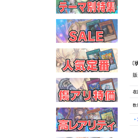
〔状
販
在
数