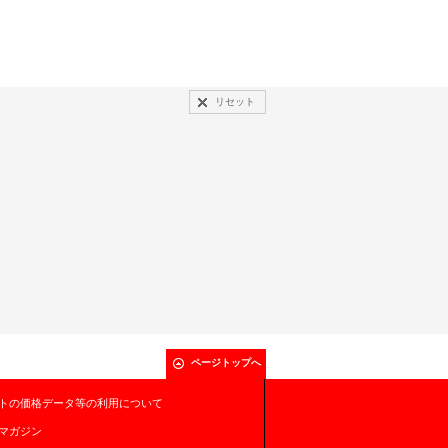
リセット
ページトップへ
トの価格データ等の利用について
マガジン