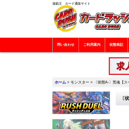
遊戯王 カード通販サイト
問い合わせ
ご利用案内
状態表記
ホーム
>
モンスター
>
〔状態A-〕荒魂【スー
〔状