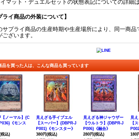
レイマット・デュエルセットの状態表記についての詳細
プライ商品の外装について】
のサプライ商品の生産時期や生産場所により、同一商品
がございます。
商品を買った人は、こんな商品も買っています
【ノーマル】{C
見えざる手イブエル
見えざる神ジャウザー
見え
JP036}《モンス
【スーパー】{DBPR-J
【ウルトラ】{DBPR-J
【ス
》
P001}《モンスター》
P006}《融合》
P0
(税込)
380円
(税込)
280円
(税込)
180