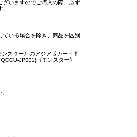
ございますのでご購入の際、必ず
す。
している場合を除き、商品を区別
}《モンスター》のアジア版カード商
CU-JP001}《モンスター》
い。