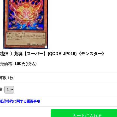
態A-〕荒魂【スーパー】{QCDB-JP016}《モンスター》
売価格
:
160円
(税込)
庫数 1枚
量
:
返品特約に関する重要事項