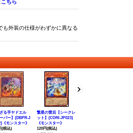
は
こちら
でも外装の仕様がわずかに異なる
ざる手ヤドエル
繋星の雷后【シークレ
ウィスカブリッツクリ
サ
ーパー】{DBPR-J
ット】{CORI-JP023}
ーク【シークレット】
ク
02}《モンスター》
《モンスター》
{CORI-JP010}《モン
OR
円
(税込)
120円
(税込)
スター》
380円
(税込)
タ
48