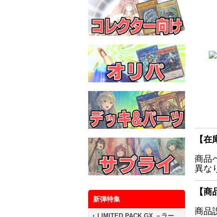
【在
商品
異な
【商
新弾特集
商品
LIMITED PACK GX －ラー