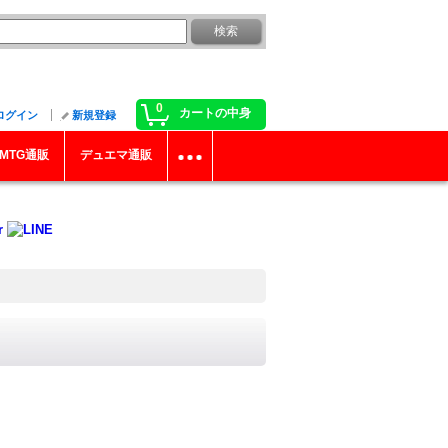
0
カートの中身
ログイン
新規登録
MTG通販
デュエマ通販