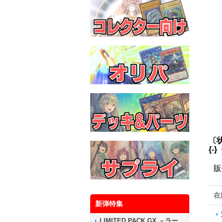
〔
{-
販
在
新弾特集
LIMITED PACK GX －ラー