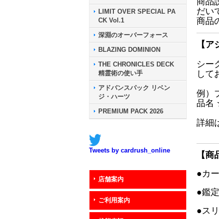
商品
だい
LIMIT OVER SPECIAL PA
商品
CK Vol.1
深淵のオーバーフォース
【ア
BLAZING DOMINION
シー
THE CHRONICLES DECK
して
精霊術の使い手
アドバンスパック リベン
例）
ジ・ハーツ
品名
PREMIUM PACK 2026
詳細
Tweets by cardrush_online
【商
●カ
店舗案内
●鑑
ご利用案内
●ス