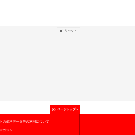
リセット
ページトップへ
トの価格データ等の利用について
マガジン