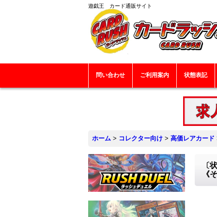
遊戯王 カード通販サイト
問い合わせ
ご利用案内
状態表記
ホーム
>
コレクター向け
>
高価レアカード
〔状
《