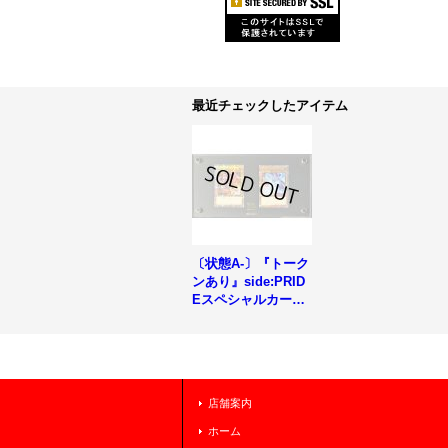
最近チェックしたアイテム
〔状態A-〕『トーク
ンあり』side:PRID
Eスペシャルカード
セット(青眼の白龍&
真紅眼の黒竜)【-】
{-}《その他》
店舗案内
ホーム