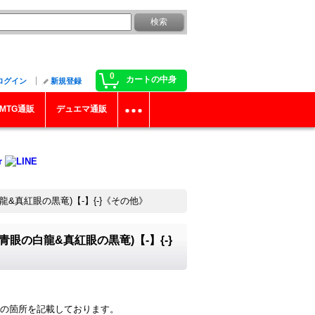
0
カートの中身
ログイン
新規登録
MTG通販
デュエマ通販
龍&真紅眼の黒竜)【-】{-}《その他》
青眼の白龍&真紅眼の黒竜)【-】{-}
の箇所を記載しております。