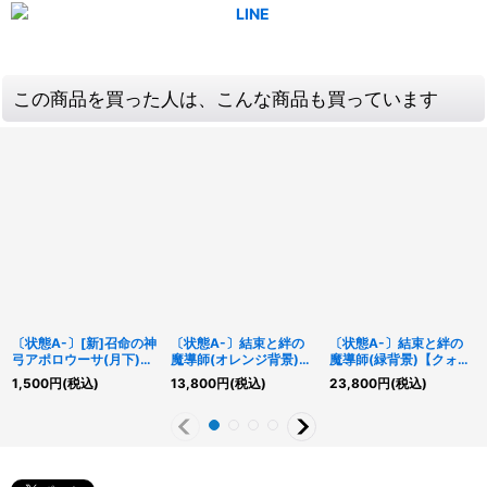
この商品を買った人は、こんな商品も買っています
〔状態A-〕[新]召命の神
〔状態A-〕結束と絆の
〔状態A-〕結束と絆の
弓アポロウーサ(月下)
魔導師(オレンジ背景)
魔導師(緑背景)【クォー
【クォーターセンチュリ
【クォーターセンチュリ
ターセンチュリーシーク
1,500
円
(税込)
13,800
円
(税込)
23,800
円
(税込)
ーシークレット】
ーシークレット】
レット】{DUNE-
{QCAC-JP075}《リン
{LEDE-JP000}《モンス
JP000}《モンスター》
ク》
ター》