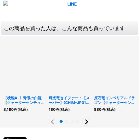
この商品を買った人は、こんな商品も買っています
〔状態A-〕青眼の白龍
輝光竜セイファート【ス
原石竜インペリアルドラ
【クォーターセンチュリ
ーパー】{CHIM-JP014}
ゴン【クォーターセンチ
ーシークレット】
《モンスター》
ュリーシークレット】
8,180
円
(税込)
180
円
(税込)
880
円
(税込)
{QCDB-JP009}《モン
{ROTA-JP013}《モンス
スター》
ター》