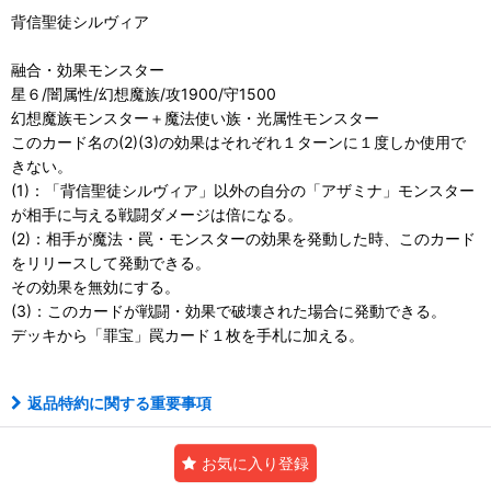
背信聖徒シルヴィア
融合・効果モンスター
星６/闇属性/幻想魔族/攻1900/守1500
幻想魔族モンスター＋魔法使い族・光属性モンスター
このカード名の(2)(3)の効果はそれぞれ１ターンに１度しか使用で
きない。
(1)：「背信聖徒シルヴィア」以外の自分の「アザミナ」モンスター
が相手に与える戦闘ダメージは倍になる。
(2)：相手が魔法・罠・モンスターの効果を発動した時、このカード
をリリースして発動できる。
その効果を無効にする。
(3)：このカードが戦闘・効果で破壊された場合に発動できる。
デッキから「罪宝」罠カード１枚を手札に加える。
返品特約に関する重要事項
お気に入り登録