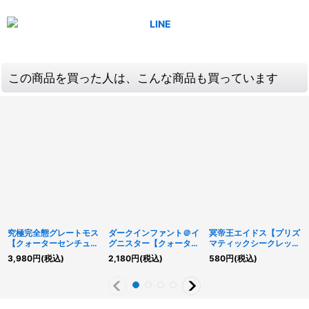
この商品を買った人は、こんな商品も買っています
究極完全態グレートモス
ダークインファント＠イ
冥帝王エイドス【プリズ
【クォーターセンチュリ
グニスター【クォーター
マティックシークレッ
ーシークレット】
センチュリーシークレッ
ト】{DUAD-JP017}
3,980
円
(税込)
2,180
円
(税込)
580
円
(税込)
{EDC1-JP001}《モンス
ト】{ALIN-JPS01}《リ
《モンスター》
ター》
ンク》