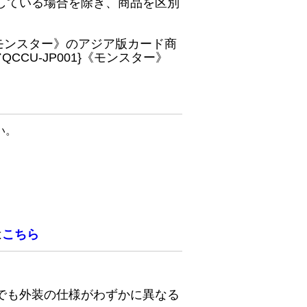
している場合を除き、商品を区別
}《モンスター》のアジア版カード商
CU-JP001}《モンスター》
い。
は
こちら
でも外装の仕様がわずかに異なる