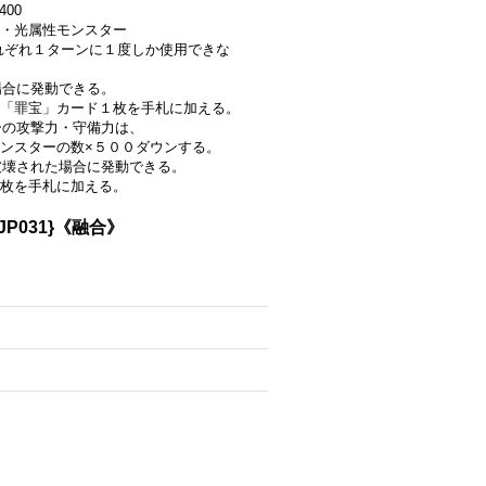
400
・光属性モンスター
はそれぞれ１ターンに１度しか使用できな
場合に発動できる。
「罪宝」カード１枚を手札に加える。
ーの攻撃力・守備力は、
ンスターの数×５００ダウンする。
で破壊された場合に発動できる。
枚を手札に加える。
P031}《融合》