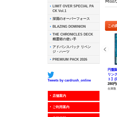
商品
LIMIT OVER SPECIAL PA
CK Vol.1
深淵のオーバーフォース
この
BLAZING DOMINION
THE CHRONICLES DECK
精霊術の使い手
アドバンスパック リベン
ジ・ハーツ
PREMIUM PACK 2026
円盤
リン
ト】{D
Tweets by cardrush_online
《魔
280円
在庫数 
店舗案内
ご利用案内