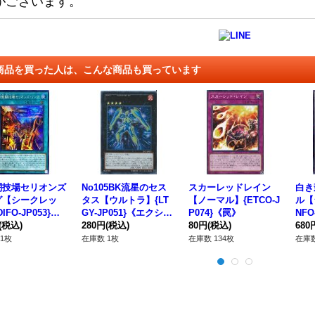
がございます。
商品を買った人は、こんな商品も買っています
闘技場セリオンズ
No105BK流星のセス
スカーレッドレイン
白き
グ【シークレッ
タス【ウルトラ】{LT
【ノーマル】{ETCO-J
ル【
IFO-JP053}
GY-JP051}《エクシー
P074}《罠》
NFO
法》
(税込)
ズ》
280円
(税込)
80円
(税込)
ロ》
680
1枚
在庫数 1枚
在庫数 134枚
在庫数