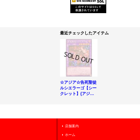
最近チェックしたアイテム
☆アジア☆告死聖徒
ルシエラーゴ【シー
クレット】{アジアR
OTA-JP031}《融
合》
店舗案内
ホーム