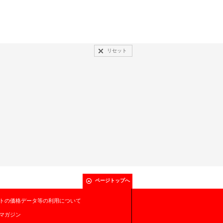
リセット
ページトップへ
トの価格データ等の利用について
マガジン