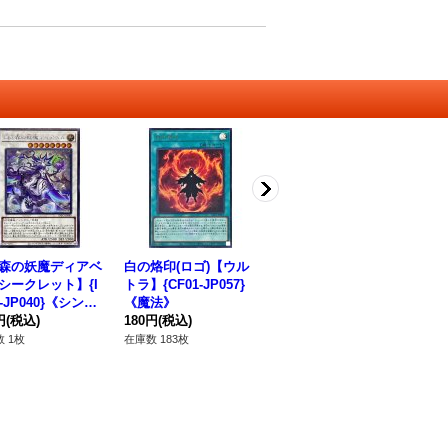
森の妖魔ディアベ
白の烙印(ロゴ)【ウル
鉄獣戦線ナーベル(ロ
蛇
シークレット】{I
トラ】{CF01-JP057}
ゴ)【ウルトラ】{CF01
レッ
-JP040}《シンク
《魔法》
-JP016}《モンスタ
0
円
(税込)
180円
(税込)
ー》
380円
(税込)
68
 1枚
在庫数 183枚
在庫数 76枚
在庫