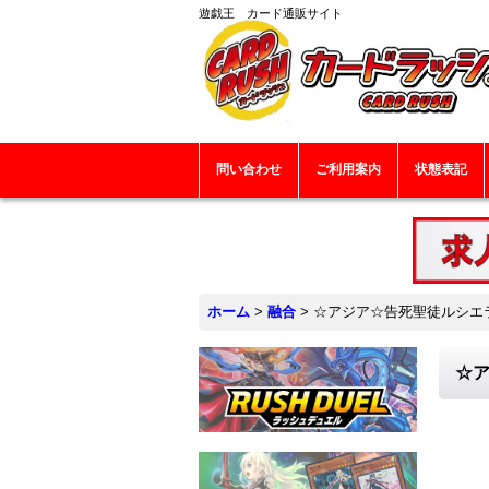
遊戯王 カード通販サイト
問い合わせ
ご利用案内
状態表記
ホーム
>
融合
>
☆アジア☆告死聖徒ルシエラー
☆ア