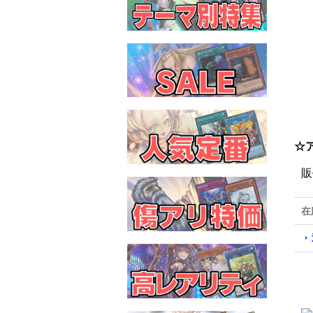
☆
販
在