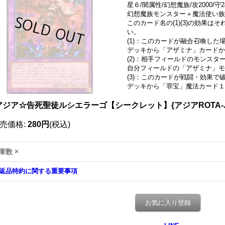
星６/闇属性/幻想魔族/攻2000/守2
幻想魔族モンスター＋魔法使い族
このカード名の(1)(3)の効果
い。
(1)：このカードが融合召喚した
デッキから「アザミナ」カードか
(2)：相手フィールドのモンスタ
自分フィールドの「アザミナ」モ
(3)：このカードが戦闘・効果
デッキから「罪宝」魔法カード１
アジア☆告死聖徒ルシエラーゴ【シークレット】{アジアROTA-J
売価格
:
280円
(税込)
庫数 ×
返品特約に関する重要事項
お気に入り登録