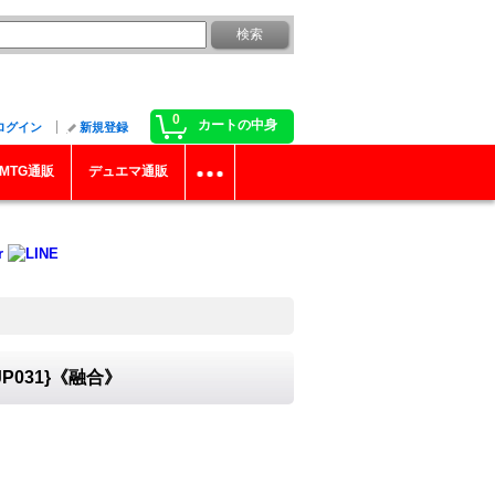
0
カートの中身
ログイン
新規登録
MTG通販
デュエマ通販
031}《融合》