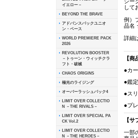
シー
イエロー－
して
BEYOND THE BRAVE
例）
アドバンスパックユニオ
品名
ン・ベース
詳細
WORLD PREMIERE PACK
2026
REVOLUTION BOOSTER
【商
－トゥーン・ウィッチクラ
フト・破械
●カ
CHAOS ORIGINS
●鑑
極光のライジング
オーバーラッシュパック4
●ス
LIMIT OVER COLLECTIO
●プ
N －THE RIVALS－
LIMIT OVER SPECIAL PA
【サ
CK Vol.2
LIMIT OVER COLLECTIO
一部
N －THE HEROES－