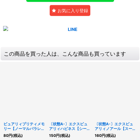
お気に入り登録
この商品を買った人は、こんな商品も買っています
ピュアリィプリティメモ
〔状態A-〕エクスピュ
〔状態A-〕エクスピュ
リー【ノーマルパラレ
アリィハピネス【シーク
アリィノアール【スーパ
ル】{DBAD-JP022}
レット】{DBAD-
ー】{DBAD-JP018}
80
円
(税込)
150
円
(税込)
160
円
(税込)
《魔法》
JP017}《エクシーズ》
《エクシーズ》