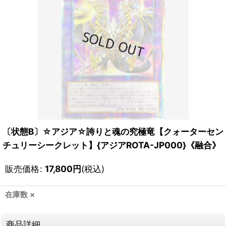
〔状態B〕☆アジア☆誇りと魂の究極竜【クォーターセン
チュリーシークレット】{アジアROTA-JP000}《融合》
販売価格
:
17,800
円
(税込)
在庫数 ×
商品詳細