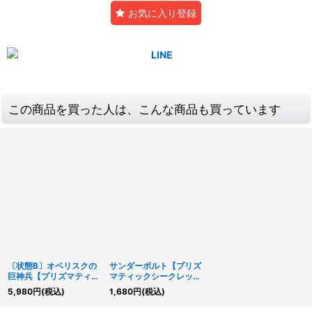
お気に入り登録
この商品を買った人は、こんな商品も買っています
〔状態B〕オベリスクの
サンダーボルト【プリズ
巨神兵【プリズマティッ
マティックシークレッ
クシークレット】
ト】{LPST-JP028}《魔
5,980
円
(税込)
1,680
円
(税込)
{LPST-JP047}《モンス
法》
ター》