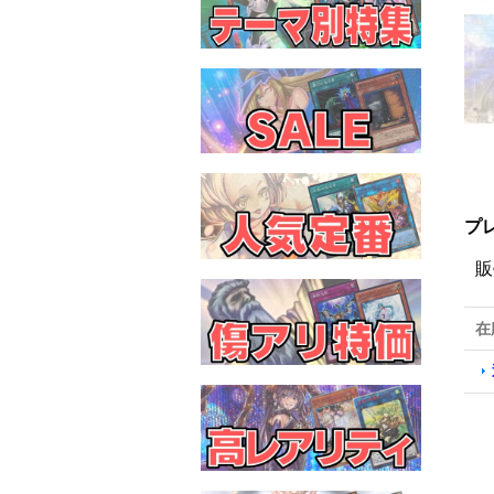
プ
販
在