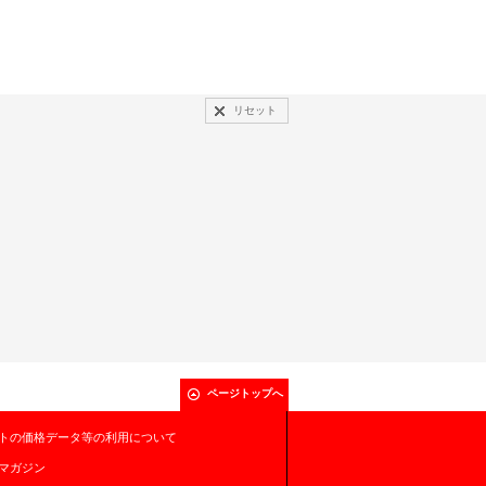
リセット
ページトップへ
トの価格データ等の利用について
マガジン