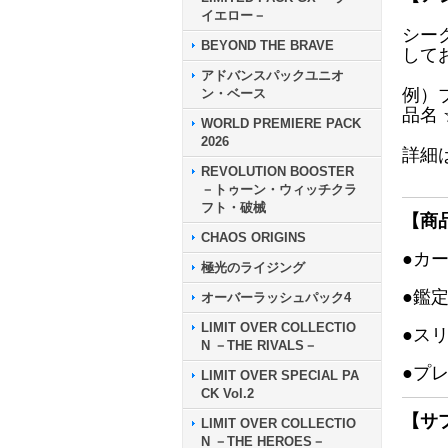
イエロー－
シー
BEYOND THE BRAVE
して
アドバンスパックユニオ
例）
ン・ベース
品名
WORLD PREMIERE PACK
2026
詳細
REVOLUTION BOOSTER
－トゥーン・ウィッチクラ
フト・破械
【商
CHAOS ORIGINS
●カ
極光のライジング
●鑑
オーバーラッシュパック4
LIMIT OVER COLLECTIO
●ス
N －THE RIVALS－
●プ
LIMIT OVER SPECIAL PA
CK Vol.2
【サ
LIMIT OVER COLLECTIO
N －THE HEROES－