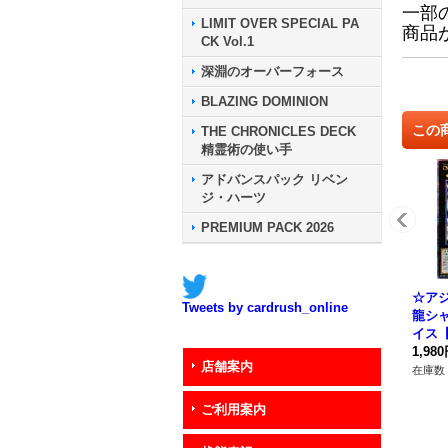
一部
LIMIT OVER SPECIAL PA
商品
CK Vol.1
深淵のオーバーフォース
BLAZING DOMINION
この
THE CHRONICLES DECK
精霊術の使い手
アドバンスパック リベン
ジ・ハーツ
PREMIUM PACK 2026
☆アジ
Tweets by cardrush_online
龍シ
イス
チュ
1,98
店舗案内
ト】{
在庫数 
S01
ご利用案内