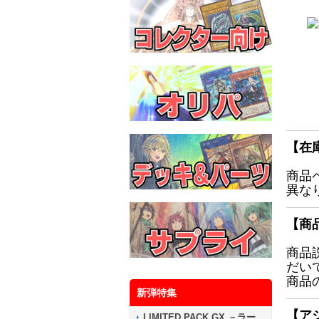
【在
商品
異な
【商
商品
だい
商品
新弾特集
【ア
LIMITED PACK GX －ラー