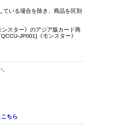
している場合を除き、商品を区別
}《モンスター》のアジア版カード商
CU-JP001}《モンスター》
い。
は
こちら