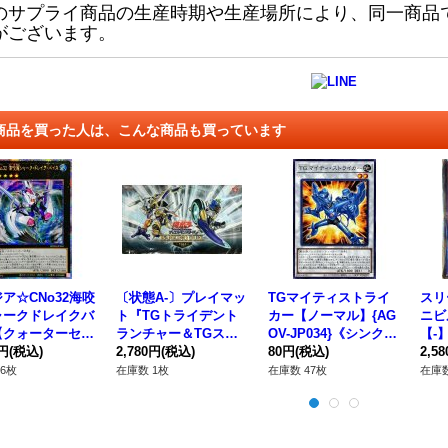
のサプライ商品の生産時期や生産場所により、同一商品
がございます。
商品を買った人は、こんな商品も買っています
ア☆CNo32海咬
〔状態A-〕プレイマッ
TGマイティストライ
スリ
ャークドレイクバ
ト『TGトライデント
カー【ノーマル】{AG
ニビ
【クォーターセン
ランチャー＆TGスタ
OV-JP034}《シンク
【-
リーシークレッ
0円
(税込)
ーガーディアン(RANK
2,780円
(税込)
ロ》
80円
(税込)
2,5
アジアROTA-JP
INGDUEL2018-3rd-)』
6枚
在庫数 1枚
在庫数 47枚
在庫数
}《エクシーズ》
【-】{-}《プレイマッ
ト》