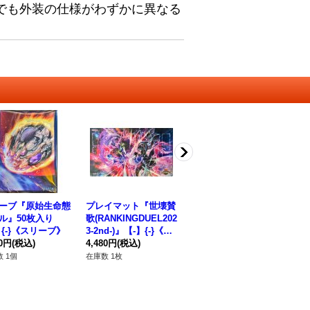
でも外装の仕様がわずかに異なる
ーブ『原始生命態
プレイマット『世壊賛
TGブレードガンナー
プ
ル』50枚入り
歌(RANKINGDUEL202
【クォーターセンチュ
玉
】{-}《スリーブ》
3-2nd-)』【-】{-}《プ
リーシークレット】{Q
ン
80円
(税込)
レイマット》
4,480円
(税込)
CCP-JP043}《シンク
580円
(税込)
【
3,
ロ》
ト
 1個
在庫数 1枚
在庫数 2枚
在庫