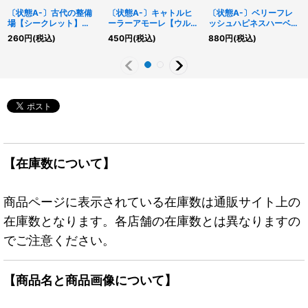
〔状態A-〕古代の整備
〔状態A-〕キャトルヒ
〔状態A-〕ベリーフレ
場【シークレット】
ーラーアモーレ【ウルト
ッシュハピネスハーベス
{RD/LGP2-JP012}
ラ】{RD/ORP3-JP071}
ト【シークレット】
260
円
(税込)
450
円
(税込)
880
円
(税込)
《RD魔法》
《RDフュージョン》
{RD/KP18-JP022}
《RDモンスター》
【在庫数について】
商品ページに表示されている在庫数は通販サイト上の
在庫数となります。各店舗の在庫数とは異なりますの
でご注意ください。
【商品名と商品画像について】