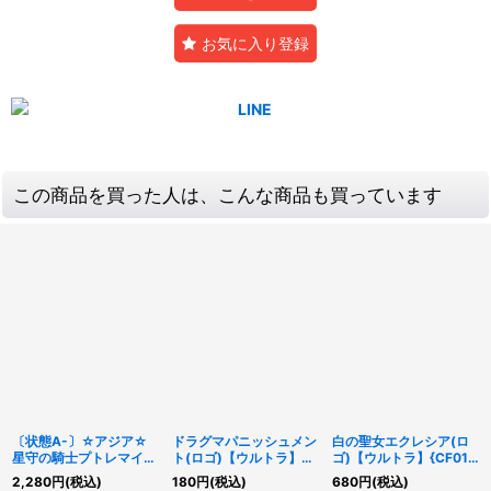
お気に入り登録
この商品を買った人は、こんな商品も買っています
〔状態A-〕☆アジア☆
ドラグマパニッシュメン
白の聖女エクレシア(ロ
星守の騎士プトレマイオ
ト(ロゴ)【ウルトラ】
ゴ)【ウルトラ】{CF01-
ス【シークレット】{ア
{CF01-JP009}《罠》
JP066}《モンスター》
2,280
円
(税込)
180
円
(税込)
680
円
(税込)
ジアCROS-JP050}《エ