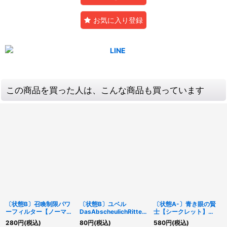
お気に入り登録
この商品を買った人は、こんな商品も買っています
〔状態B〕召喚制限パワ
〔状態B〕ユベル
〔状態A-〕青き眼の賢
ーフィルター【ノーマ
DasAbscheulichRitter
士【シークレット】
ル】{TDGS-JP058}
【スーパー】{PTDN-
{QCCP-JP003}《モン
280
円
(税込)
80
円
(税込)
580
円
(税込)
《魔法》
JP007}《モンスター》
スター》