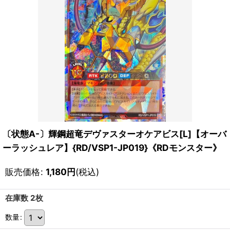
〔状態A-〕輝鋼超竜デヴァスターオケアビス[L]【オーバ
ーラッシュレア】{RD/VSP1-JP019}《RDモンスター》
販売価格
:
1,180
円
(税込)
在庫数 2枚
数量
: