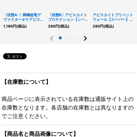
〔状態A-〕輝鋼超竜デ
〔状態B〕アビスカイト
アビスカイトプリベント
ヴァスターオケアビス
プロテクション【シーク
ウォール【スーパー】
[R]【オーバーラッシュ
レット】{RD/VSP1-
{RD/VSP1-JP049}
1,180
円
(税込)
280
円
(税込)
280
円
(税込)
レア】{RD/VSP1-
JP050}《RD罠》
《RD罠》
JP021}《RDモンスタ
ー》
【在庫数について】
商品ページに表示されている在庫数は通販サイト上の
在庫数となります。各店舗の在庫数とは異なりますの
でご注意ください。
【商品名と商品画像について】