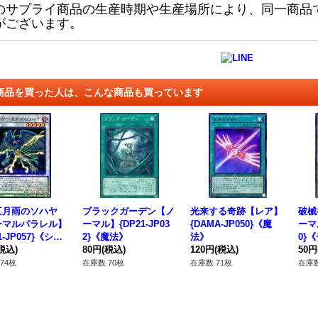
のサプライ商品の生産時期や生産場所により、同一商品
がございます。
商品を買った人は、こんな商品も買っています
五月雨のソハヤ
ブラックガーデン【ノ
光来する奇跡【レア】
破械
ーマルパラレル】
ーマル】{DP21-JP03
{DAMA-JP050}《魔
ーマル
1-JP057}《シン
2}《魔法》
法》
0}
》
税込)
80円
(税込)
120円
(税込)
50円
74枚
在庫数 70枚
在庫数 71枚
在庫数