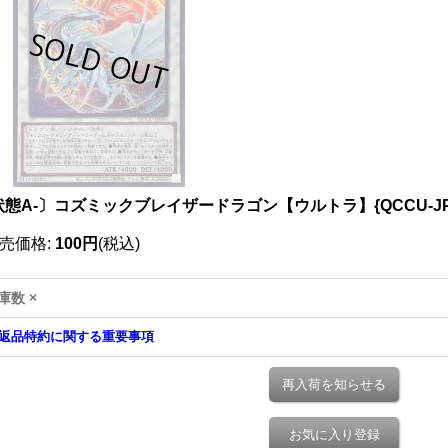
状態A-〕コズミックブレイザードラゴン【ウルトラ】{QCCU-JP
売価格
:
100円
(税込)
庫数 ×
返品特約に関する重要事項
再入荷を知らせる
お気に入り登録