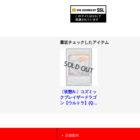
最近チェックしたアイテム
〔状態A-〕コズミッ
クブレイザードラゴ
ン【ウルトラ】{QC
CU-JP053}《シンク
ロ》
店舗案内