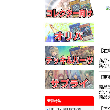
【在
商品
異な
【商
商品
だい
商品
新弾特集
【ア
UTILITY SELECTION