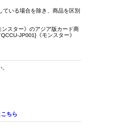
している場合を除き、商品を区別
}《モンスター》のアジア版カード商
CU-JP001}《モンスター》
い。
は
こちら