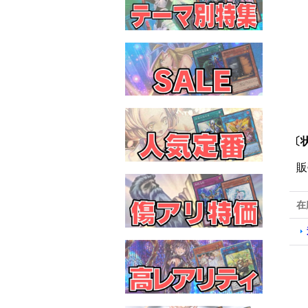
〔
販
在