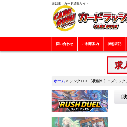
遊戯王 カード通販サイト
問い合わせ
ご利用案内
状態表記
ホーム
>
シンクロ
>
〔状態A-〕コズミックブ
〔状