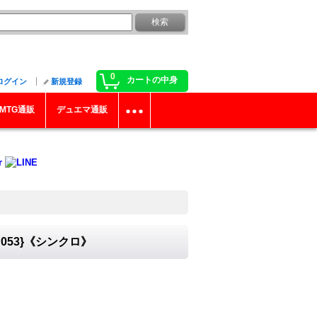
0
カートの中身
ログイン
新規登録
MTG通販
デュエマ通販
053}《シンクロ》