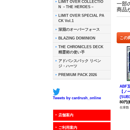
LIMIT OVER COLLECTIO
一部
N －THE HEROES－
商品
LIMIT OVER SPECIAL PA
CK Vol.1
深淵のオーバーフォース
この
BLAZING DOMINION
THE CHRONICLES DECK
精霊術の使い手
アドバンスパック リベン
ジ・ハーツ
PREMIUM PACK 2026
ABF
【ノ
{SUB
Tweets by cardrush_online
クロ
80円
(
在庫数 
店舗案内
ご利用案内