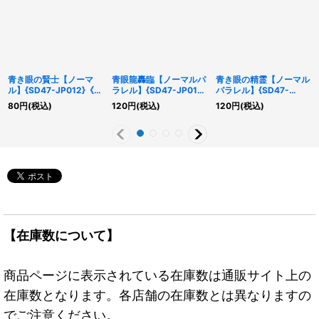
青き眼の賢士【ノーマ
青眼龍轟臨【ノーマルパ
青き眼の精霊【ノーマル
ル】{SD47-JP012}《モ
ラレル】{SD47-JP019}
パラレル】{SD47-
ンスター》
《魔法》
JP034}《リンク》
80
円
(税込)
120
円
(税込)
120
円
(税込)
【在庫数について】
商品ページに表示されている在庫数は通販サイト上の
在庫数となります。各店舗の在庫数とは異なりますの
でご注意ください。