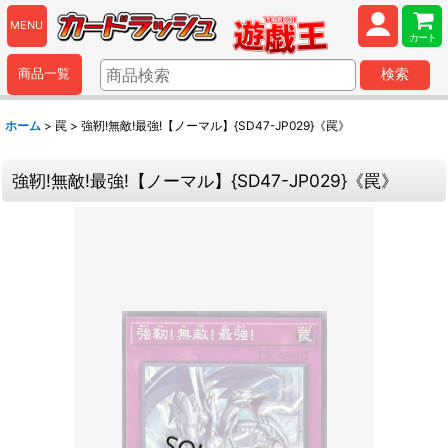
MENU
カート
商品一覧
検索
ホーム
>
罠
>
強靭!無敵!最強!【ノーマル】{SD47-JP029}《罠》
強靭!無敵!最強!【ノーマル】{SD47-JP029}《罠》