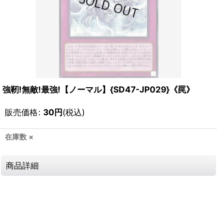
強靭!無敵!最強!【ノーマル】{SD47-JP029}《罠》
販売価格
:
30
円
(税込)
在庫数 ×
商品詳細