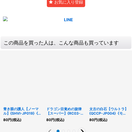
お気に入り登録
この商品を買った人は、こんな商品も買っています
青き眼の護人【ノーマ
ドラゴン目覚めの旋律
太古の白石【ウルトラ】
ル】{SHVI-JP019}《モ
【スーパー】{RC03-
{QCCP-JP004}《モン
ンスター》
JP036}《魔法》
スター》
80
円
(税込)
80
円
(税込)
80
円
(税込)