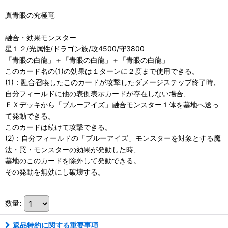
真青眼の究極竜
融合・効果モンスター
星１２/光属性/ドラゴン族/攻4500/守3800
「青眼の白龍」＋「青眼の白龍」＋「青眼の白龍」
このカード名の(1)の効果は１ターンに２度まで使用できる。
(1)：融合召喚したこのカードが攻撃したダメージステップ終了時、
自分フィールドに他の表側表示カードが存在しない場合、
ＥＸデッキから「ブルーアイズ」融合モンスター１体を墓地へ送っ
て発動できる。
このカードは続けて攻撃できる。
(2)：自分フィールドの「ブルーアイズ」モンスターを対象とする魔
法・罠・モンスターの効果が発動した時、
墓地のこのカードを除外して発動できる。
その発動を無効にし破壊する。
数量
:
返品特約に関する重要事項