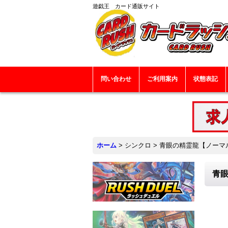
遊戯王 カード通販サイト
問い合わせ
ご利用案内
状態表記
ホーム
>
シンクロ
>
青眼の精霊龍【ノーマル】
青眼