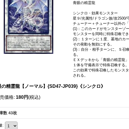
青眼の精霊龍
シンクロ・効果モンスター
星９/光属性/ドラゴン族/攻2500/守
チューナー＋チューナー以外の「
(1)：このカードがモンスター
モンスターを同時に特殊召喚でき
(2)：１ターンに１度、墓地の
その発動を無効にする。
(3)：自分・相手ターンに、Ｓ
る。
ＥＸデッキから「青眼の精霊龍」
１体を守備表示で特殊召喚する。
この効果で特殊召喚したモンスタ
される。
の精霊龍【ノーマル】{SD47-JP039}《シンクロ》
売価格
:
180円
(税込)
庫数 43枚
量
: