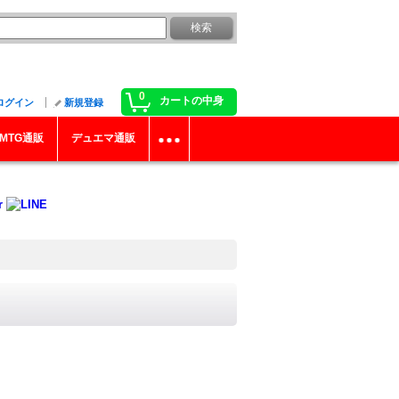
0
カートの中身
ログイン
新規登録
MTG通販
デュエマ通販