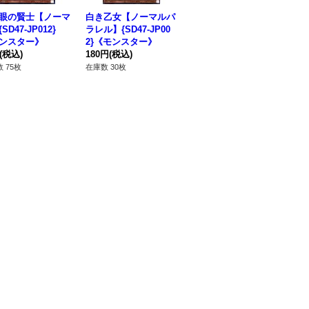
眼の賢士【ノーマ
白き乙女【ノーマルパ
白き龍の威光【ノーマ
真
SD47-JP012}
ラレル】{SD47-JP00
ルパラレル】{SD47-J
マル
ンスター》
2}《モンスター》
P027}《罠》
《
(税込)
180円
(税込)
80円
(税込)
80
 75枚
在庫数 30枚
在庫数 95枚
在庫