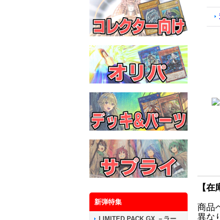
【在
新弾特集
商品
異な
LIMITED PACK GX －ラー