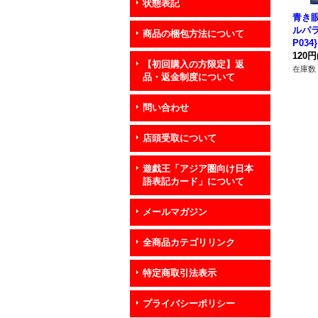
状態表記
青き
ルパラ
商品の梱包方法について
P03
120円
【初回購入の方限定】返
在庫数 
品・返金制度について
問い合わせ
店頭受取について
遊戯王「アジア圏向け日本
語表記カード」について
メールマガジン
全商品カテゴリリンク
特定商取引法表示
プライバシーポリシー