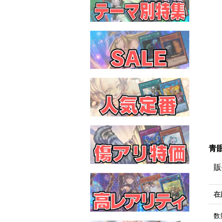
青眼
販
在
数