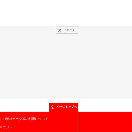
リセット
ページトップへ
トの価格データ等の利用について
マガジン