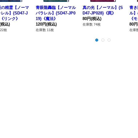
眼の精霊【ノーマ
青眼龍轟臨【ノーマル
真の光【ノーマル】{S
青き
レル】{SD47-J
パラレル】{SD47-JP0
D47-JP028}《罠》
ル】{
4}《リンク》
19}《魔法》
80円
(税込)
《モ
(税込)
120円
(税込)
80円
在庫数 74枚
22枚
在庫数 11枚
在庫数