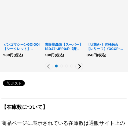
ビンゴマシーンGO!GO!
青眼龍轟臨【スーパー】
〔状態A-〕究極融合
【シークレット】
{SD47-JPP04}《魔
【レリーフ】{QCCP-
{QCCP-JP012}《魔
法》
JP013}《魔法》
280
円
(税込)
180
円
(税込)
350
円
(税込)
法》
【在庫数について】
商品ページに表示されている在庫数は通販サイト上の