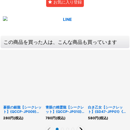
お気に入り登録
この商品を買った人は、こんな商品も買っています
蒼眼の銀龍【シークレッ
青眼の精霊龍【シークレ
白き乙女【シークレッ
ト】{QCCP-JP009}
ット】{QCCP-JP010}
ト】{SD47-JPP01}《モ
《シンクロ》
《シンクロ》
ンスター》
280
円
(税込)
780
円
(税込)
580
円
(税込)