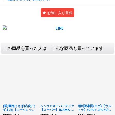
お気に入り登録
この商品を買った人は、こんな商品も買っています
[新]幽鬼うさぎ(右向/う
シンクロオーバーテイク
相剣師泰阿(ロゴ)【ウル
ずまき)【シークレッ
【スーパー】{DAMA-
トラ】{CF01-JP070}
ト】{RC03-JP007}
JP067}《魔法》
《モンスター》