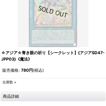
☆アジア☆青き眼の祈り【シークレット】{アジアSD47-
JPP03}《魔法》
販売価格
:
780
円
(税込)
在庫数 ×
商品詳細