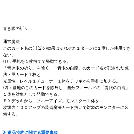
青き眼の祈り
通常魔法
このカード名の(1)(2)の効果はそれぞれ１ターンに１度しか使用でき
ない。
(1)：手札を１枚捨てて発動できる。
「青き眼の祈り」を除く、「青眼の白龍」のカード名が記された魔
法・罠カード１枚と
光属性・レベル１チューナー１体をデッキから手札に加える。
(2)：墓地のこのカードを除外し、自分フィールドの「青眼の白龍」
１体を対象として発動できる。
ＥＸデッキから「ブルーアイズ」モンスター１体を
攻撃力４００アップの装備魔法カード扱いで対象のモンスターに装
備する。
返品特約に関する重要事項