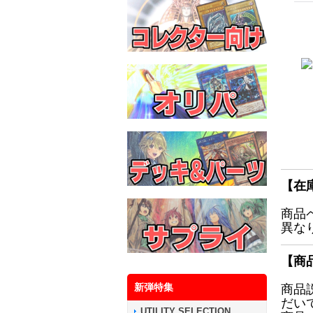
【在
商品
異な
【商
新弾特集
商品
だい
UTILITY SELECTION