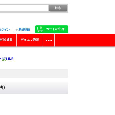
0
カートの中身
ログイン
新規登録
MTG通販
デュエマ通販
魔法》