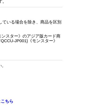
す。
している場合を除き、商品を区別
}《モンスター》のアジア版カード商
CU-JP001}《モンスター》
い。
は
こちら