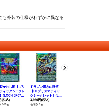
でも外装の仕様がわずかに異なる
裂かれし闇【プリ
ドラゴン導きの呼笛
白き幻獣青眼の白龍
黄
ティックシークレ
【OFプリズマティッ
【OFプリズマティッ
ィ
{LOCH-JP078}
クシークレット】{LO
クシークレット】{LO
{L
法》
円
(税込)
CR-JP003}《魔法》
3,980円
(税込)
CR-JP001}《モンスタ
178,000円
(税込)
法
38
ー》
 102枚
在庫数 8枚
在庫数 4枚
在庫