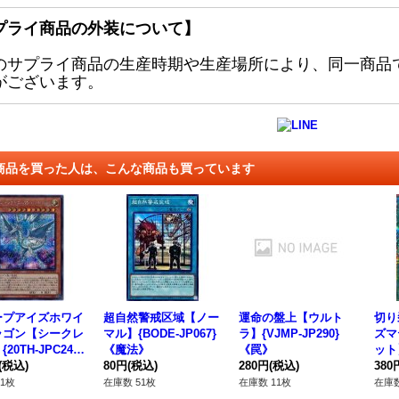
プライ商品の外装について】
のサプライ商品の生産時期や生産場所により、同一商品
がございます。
商品を買った人は、こんな商品も買っています
ープアイズホワイ
超自然警戒区域【ノー
運命の盤上【ウルト
切り
ラゴン【シークレ
マル】{BODE-JP067}
ラ】{VJMP-JP290}
ズマ
20TH-JPC24}
《魔法》
《罠》
ット】
ンスター》
(税込)
80円
(税込)
280円
(税込)
《魔
380
1枚
在庫数 51枚
在庫数 11枚
在庫数