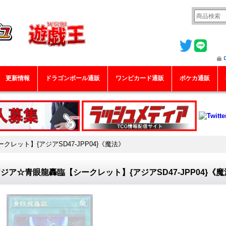
更新情報
ドラゴンボール通販
ワンピカード通販
ポケカ通販
レット】{アジアSD47-JPP04}《魔法》
ジア☆青眼龍轟臨【シークレット】{アジアSD47-JPP04}《