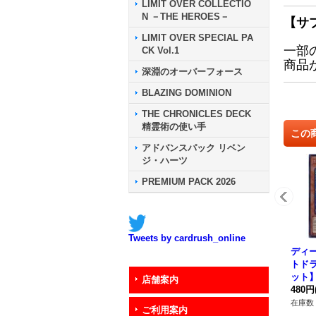
LIMIT OVER COLLECTIO
N －THE HEROES－
【サ
LIMIT OVER SPECIAL PA
一部
CK Vol.1
商品
深淵のオーバーフォース
BLAZING DOMINION
THE CHRONICLES DECK
精霊術の使い手
この
アドバンスパック リベン
ジ・ハーツ
PREMIUM PACK 2026
Tweets by cardrush_online
ディ
トド
ット】{
店舗案内
《モ
480円
在庫数 
ご利用案内