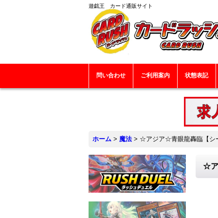
遊戯王 カード通販サイト
問い合わせ
ご利用案内
状態表記
ホーム
>
魔法
>
☆アジア☆青眼龍轟臨【シーク
☆ア