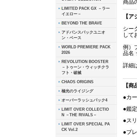
商品
LIMITED PACK GX －ラー
イエロー－
【ア
BEYOND THE BRAVE
シー
アドバンスパックユニオ
して
ン・ベース
例）
WORLD PREMIERE PACK
2026
品名
REVOLUTION BOOSTER
詳細
－トゥーン・ウィッチクラ
フト・破械
CHAOS ORIGINS
【商
極光のライジング
●カ
オーバーラッシュパック4
●鑑
LIMIT OVER COLLECTIO
N －THE RIVALS－
●ス
LIMIT OVER SPECIAL PA
CK Vol.2
●プ