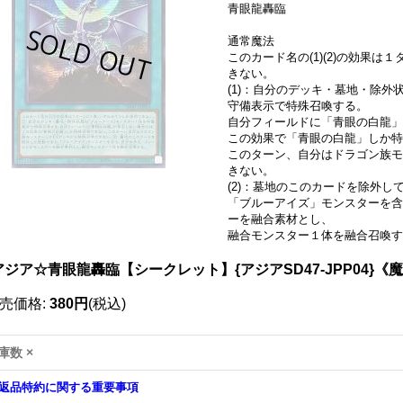
青眼龍轟臨
通常魔法
このカード名の(1)(2)の効果
きない。
(1)：自分のデッキ・墓地・除
守備表示で特殊召喚する。
自分フィールドに「青眼の白龍
この効果で「青眼の白龍」しか特
このターン、自分はドラゴン族モ
きない。
(2)：墓地のこのカードを除外し
「ブルーアイズ」モンスターを含
ーを融合素材とし、
融合モンスター１体を融合召喚す
アジア☆青眼龍轟臨【シークレット】{アジアSD47-JPP04}《
売価格
:
380円
(税込)
庫数 ×
返品特約に関する重要事項