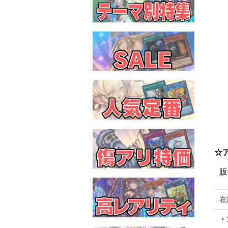
☆
販
在