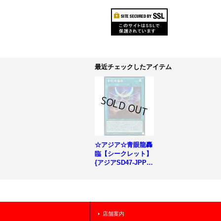
最近チェックしたアイテム
☆アジア☆青眼龍轟
臨【シークレット】
{アジアSD47-JPP0
4}《魔法》
店舗案内