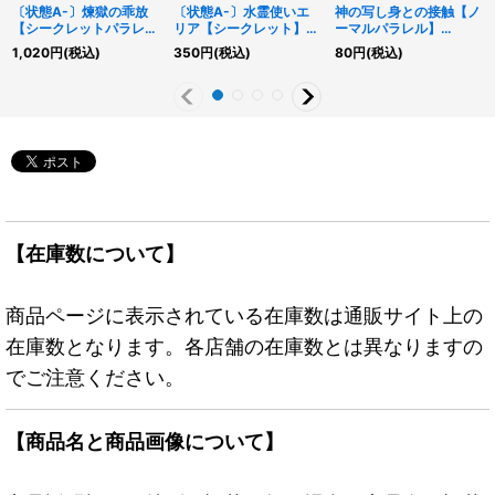
〔状態A-〕煉獄の乖放
〔状態A-〕水霊使いエ
神の写し身との接触【ノ
【シークレットパラレ
リア【シークレット】
ーマルパラレル】
ル】{TW03-JP066}
{CH02-JP001}《モン
{TW03-JP082}《魔
1,020
円
(税込)
350
円
(税込)
80
円
(税込)
《魔法》
スター》
法》
【在庫数について】
商品ページに表示されている在庫数は通販サイト上の
在庫数となります。各店舗の在庫数とは異なりますの
でご注意ください。
【商品名と商品画像について】