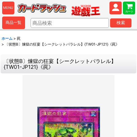
MENU
カート
商品一覧
検索
ホーム
>
罠
>
〔状態B〕煉獄の狂宴【シークレットパラレル】{TW01-JP121}《罠》
〔状態B〕煉獄の狂宴【シークレットパラレル】
{TW01-JP121}《罠》