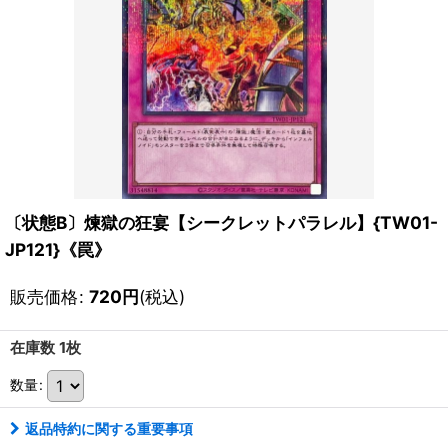
〔状態B〕煉獄の狂宴【シークレットパラレル】{TW01-
JP121}《罠》
販売価格
:
720
円
(税込)
在庫数 1枚
数量
:
返品特約に関する重要事項