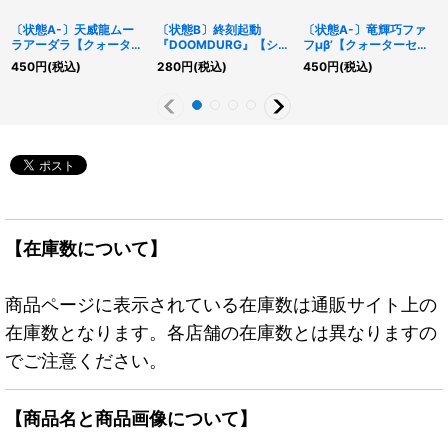
〔状態A-〕天威龍ムー
〔状態B〕終刻起動
〔状態A-〕竜輝巧ファ
ラアーダラ【クォーター
『DOOMDURG』【シー
フμβ’【クォーターセン
センチュリーシークレッ
クレット】{DOOD-
チュリーシークレット】
450
円
(税込)
280
円
(税込)
450
円
(税込)
ト】{SUDA-JP042}
JP058}《魔法》
{QCCP-JP181}《エクシ
《シンクロ》
ーズ》
【在庫数について】
商品ページに表示されている在庫数は通販サイト上の
在庫数となります。各店舗の在庫数とは異なりますの
でご注意ください。
【商品名と商品画像について】