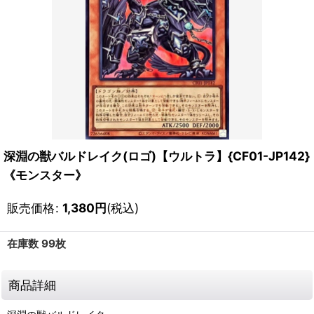
深淵の獣バルドレイク(ロゴ)【ウルトラ】{CF01-JP142}
《モンスター》
販売価格
:
1,380
円
(税込)
在庫数 99枚
商品詳細