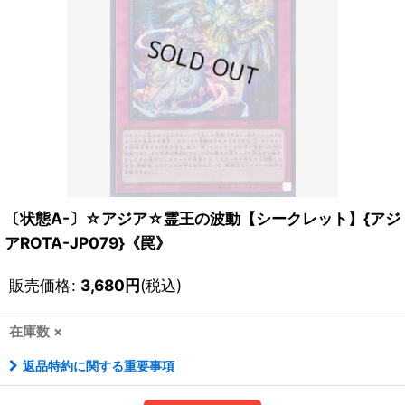
〔状態A-〕☆アジア☆霊王の波動【シークレット】{アジ
アROTA-JP079}《罠》
販売価格
:
3,680
円
(税込)
在庫数 ×
返品特約に関する重要事項