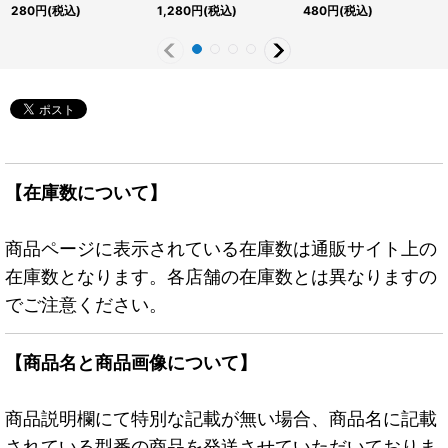
《魔法》
{SECE-JP019}《モンス
SPECIALREDVer.】
280
円
(税込)
1,280
円
(税込)
480
円
(税込)
ター》
{24PP-JP023}《モン
スター》
【在庫数について】
商品ページに表示されている在庫数は通販サイト上の
在庫数となります。各店舗の在庫数とは異なりますの
でご注意ください。
【商品名と商品画像について】
商品説明欄にて特別な記載が無い場合、商品名に記載
されている型番の商品を発送させていただいておりま