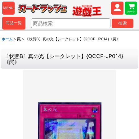
MENU
カート
商品一覧
検索
ホーム
>
罠
>
〔状態B〕真の光【シークレット】{QCCP-JP014}《罠》
〔状態B〕真の光【シークレット】{QCCP-JP014}
《罠》