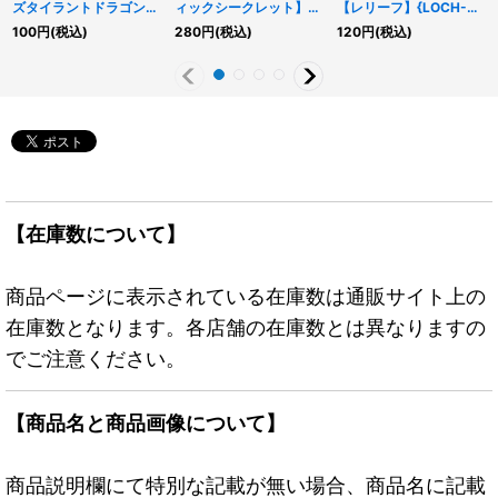
ズタイラントドラゴン
ィックシークレット】
【レリーフ】{LOCH-
【シークレット】
{LOCH-JP022}《罠》
JP068}《魔法》
100
円
(税込)
280
円
(税込)
120
円
(税込)
{QCCP-JP008}《融
合》
【在庫数について】
商品ページに表示されている在庫数は通販サイト上の
在庫数となります。各店舗の在庫数とは異なりますの
でご注意ください。
【商品名と商品画像について】
商品説明欄にて特別な記載が無い場合、商品名に記載