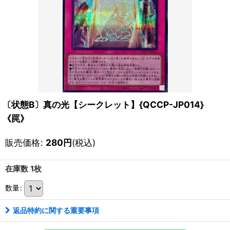
〔状態B〕真の光【シークレット】{QCCP-JP014}
《罠》
販売価格
:
280
円
(税込)
在庫数 1枚
数量
:
返品特約に関する重要事項