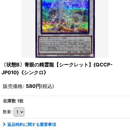
〔状態B〕青眼の精霊龍【シークレット】{QCCP-
JP010}《シンクロ》
販売価格
:
580
円
(税込)
在庫数 1枚
数量
:
返品特約に関する重要事項