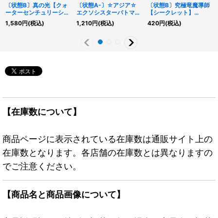
〔状態B〕真の光【クォ
〔状態A-〕☆アジア☆
〔状態B〕究極竜魔導師
ーターセンチュリーシー
エクソシスターバトマー
【シークレット】
クレット】{QCCP-
テル【シークレット】
{QCDB-JP001}《融
1,580
円
(税込)
1,210
円
(税込)
420
円
(税込)
JP014}《罠》
{アジアBPRO-JP066}
合》
《魔法》
【在庫数について】
商品ページに表示されている在庫数は通販サイト上の
在庫数となります。各店舗の在庫数とは異なりますの
でご注意ください。
【商品名と商品画像について】