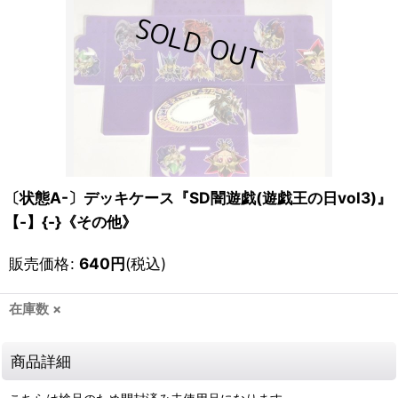
〔状態A-〕デッキケース『SD闇遊戯(遊戯王の日vol3)』
【-】{-}《その他》
販売価格
:
640
円
(税込)
在庫数 ×
商品詳細