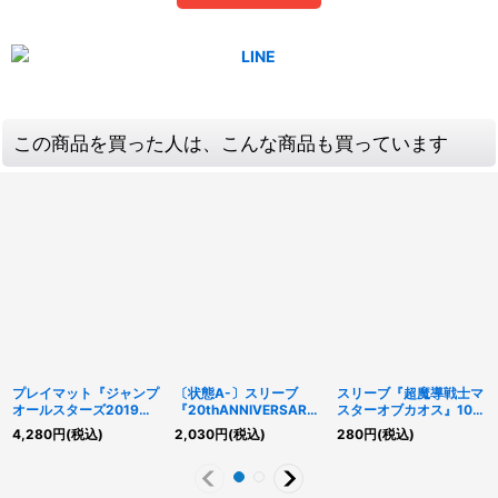
この商品を買った人は、こんな商品も買っています
プレイマット『ジャンプ
〔状態A-〕スリーブ
スリーブ『超魔導戦士マ
オールスターズ2019赤
『20thANNIVERSARY
スターオブカオス』10枚
(闇遊戯)』【-】{-}《プ
GOLD』55枚入り【-】
入り【-】{-}《スリー
4,280
円
(税込)
2,030
円
(税込)
280
円
(税込)
レイマット》
{-}《スリーブ》
ブ》