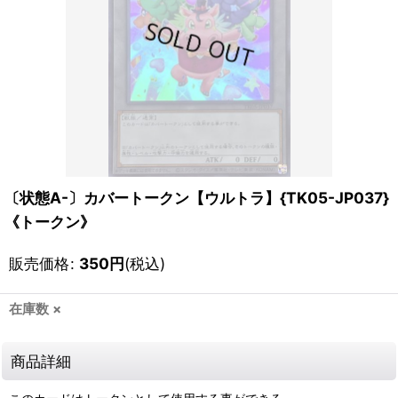
〔状態A-〕カバートークン【ウルトラ】{TK05-JP037}
《トークン》
販売価格
:
350
円
(税込)
在庫数 ×
商品詳細