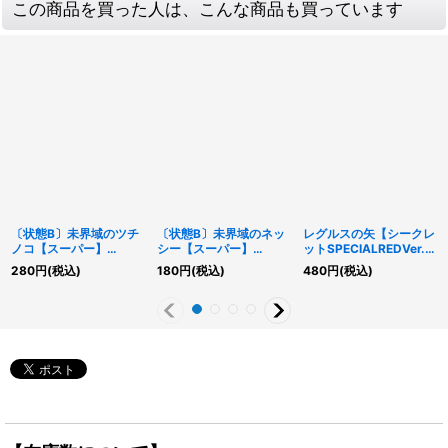
この商品を買った人は、こんな商品も買っています
〔状態B〕未界域のツチ
〔状態B〕未界域のネッ
レグルスの矢【シークレ
ノコ【スーパー】
シー【スーパー】
ットSPECIALREDVer.】
{EP19-JP028}《モンス
{EP19-JP022}《モンス
{26PP-JP020}《魔
280
円
(税込)
180
円
(税込)
480
円
(税込)
ター》
ター》
法》