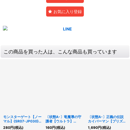
お気に入り登録
この商品を買った人は、こんな商品も買っています
モンスターゲート【ノー
〔状態A-〕竜魔導の守
〔状態A-〕正義の伝説
マル】{SR07-JP030}
護者【ウルトラ】
カイバーマン【プリズマ
《魔法》
{VJMP-JP143}《モン
ティックシークレット】
280
円
(税込)
160
円
(税込)
1,690
円
(税込)
スター》
{DUAD-JP021}《モン