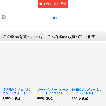
お気に入り登録
この商品を買った人は、こんな商品も買っています
〔状態A-〕メタリオン
ソードダンサー【シーク
EHEROプリズマー【ス
アシュラスター【ラッシ
レット】{RD/LGP2-
ーパーパラレル】
ュレア】{RD/EXT1-
JP033}《RDモンスタ
{RD/5THS-JPB08}
1,080
円
(税込)
680
円
(税込)
880
円
(税込)
JP001}《RDフュージョ
ー》
《RDモンスター》
ン》