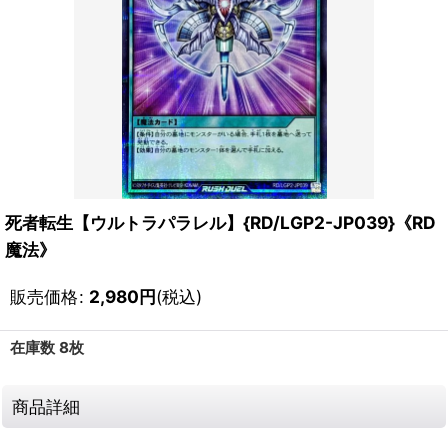
死者転生【ウルトラパラレル】{RD/LGP2-JP039}《RD
魔法》
販売価格
:
2,980
円
(税込)
在庫数 8枚
商品詳細