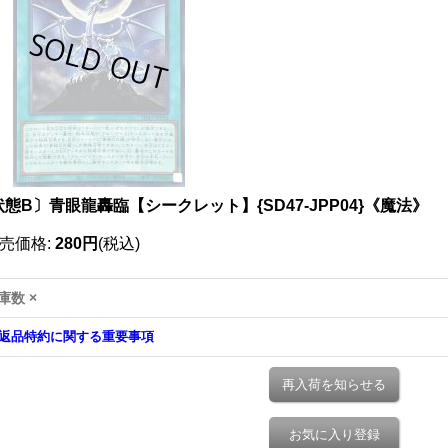
態B〕青眼龍轟臨【シークレット】{SD47-JPP04}《魔法》
売価格
:
280円
(税込)
庫数 ×
返品特約に関する重要事項
再入荷を知らせる
お気に入り登録