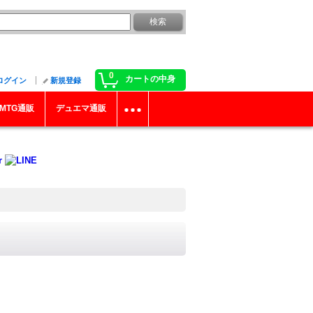
0
カートの中身
ログイン
新規登録
MTG通販
デュエマ通販