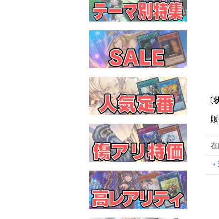
〔状
販
在