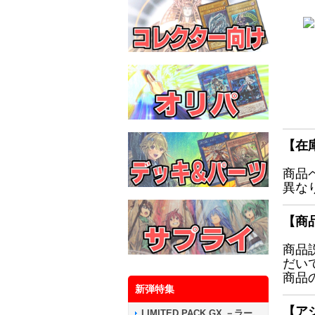
【在
商品
異な
【商
商品
だい
商品
新弾特集
【ア
LIMITED PACK GX －ラー