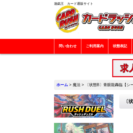
遊戯王 カード通販サイト
問い合わせ
ご利用案内
状態表記
ホーム
>
魔法
>
〔状態B〕青眼龍轟臨【シーク
〔状