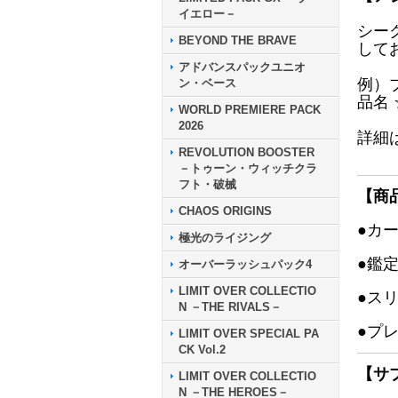
イエロー－
シー
BEYOND THE BRAVE
して
アドバンスパックユニオ
例）
ン・ベース
品名
WORLD PREMIERE PACK
2026
詳細
REVOLUTION BOOSTER
－トゥーン・ウィッチクラ
フト・破械
【商
CHAOS ORIGINS
●カ
極光のライジング
●鑑
オーバーラッシュパック4
LIMIT OVER COLLECTIO
●ス
N －THE RIVALS－
●プ
LIMIT OVER SPECIAL PA
CK Vol.2
【サ
LIMIT OVER COLLECTIO
N －THE HEROES－