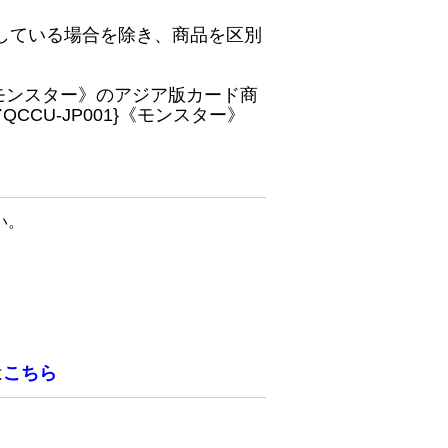
している場合を除き、商品を区別
}《モンスター》のアジア版カード商
CU-JP001}《モンスター》
い。
は
こちら