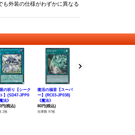
でも外装の仕様がわずかに異なる
眼の祈り【シーク
復活の福音【スーパ
フォトンサンクチュア
レ
】{SD47-JPP0
ー】{RC03-JP038}
リ【シークレット】{Q
ゴ
《魔法》
《魔法》
CCP-JP063}《魔法》
16
80円
(税込)
80円
(税込)
120円
(税込)
ロ
28
 2枚
在庫数 97枚
在庫数 150枚
在庫