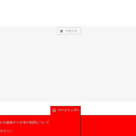
リセット
ページトップへ
トの価格データ等の利用について
マガジン