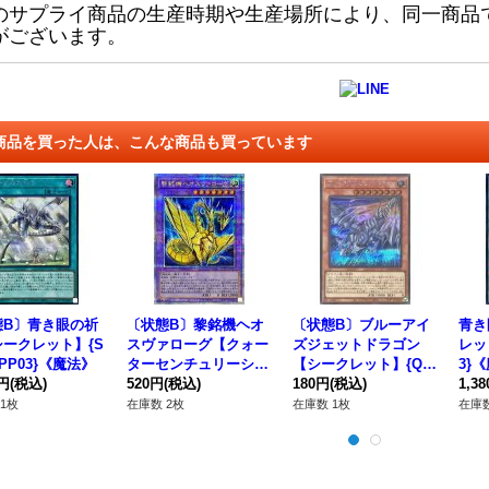
のサプライ商品の生産時期や生産場所により、同一商品
がございます。
商品を買った人は、こんな商品も買っています
態B〕青き眼の祈
〔状態B〕黎銘機ヘオ
〔状態B〕ブルーアイ
青き
ークレット】{S
スヴァローグ【クォー
ズジェットドラゴン
レット
JPP03}《魔法》
ターセンチュリーシー
【シークレット】{QC
3}
0円
(税込)
クレット】{ROTA-JP0
520円
(税込)
DB-JP028}《モンスタ
180円
(税込)
1,3
35}《融合》
ー》
1枚
在庫数 2枚
在庫数 1枚
在庫数