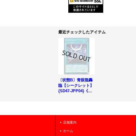
最近チェックしたアイテム
〔状態B〕青眼龍轟
臨【シークレット】
{SD47-JPP04}《魔
法》
店舗案内
ホーム